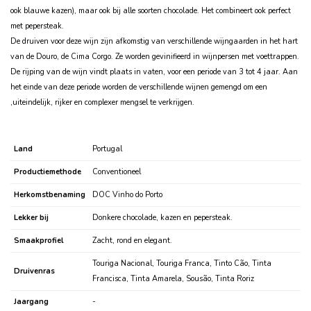
ook blauwe kazen), maar ook bij alle soorten chocolade. Het combineert ook perfect
met pepersteak.
De druiven voor deze wijn zijn afkomstig van verschillende wijngaarden in het hart
van de Douro, de Cima Corgo. Ze worden gevinifieerd in wijnpersen met voettrappen.
De rijping van de wijn vindt plaats in vaten, voor een periode van 3 tot 4 jaar. Aan
het einde van deze periode worden de verschillende wijnen gemengd om een
‚uiteindelijk, rijker en complexer mengsel te verkrijgen.
Land
Portugal
Productiemethode
Conventioneel
Herkomstbenaming
DOC Vinho do Porto
Lekker bij
Donkere chocolade, kazen en pepersteak.
Smaakprofiel
Zacht, rond en elegant.
Touriga Nacional, Touriga Franca, Tinto Cão, Tinta
Druivenras
Francisca, Tinta Amarela, Sousão, Tinta Roriz
Jaargang
-