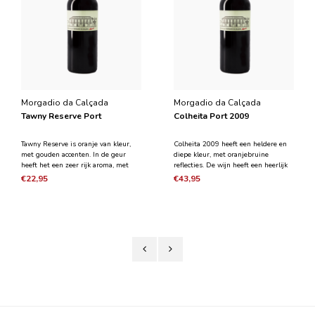
Morgadio da Calçada
Morgadio da Calçada
Tawny Reserve Port
Colheita Port 2009
Tawny Reserve is oranje van kleur,
Colheita 2009 heeft een heldere en
met gouden accenten. In de geur
diepe kleur, met oranjebruine
heeft het een zeer rijk aroma, met
reflecties. De wijn heeft een heerlijk
tonen van zeer rijp fruit als rozijnen
aroma, goed geïntegreerd met het
€22,95
€43,95
en vijgen, in combinatie met tonen
aroma van gedroogd fruit. In de
van amandel, walnoot, karamel en
mond toont het een mooie balans
koffie. In de mond heeft het een zeer
met zijn zuurgraad, samen met
frisse e
zachte tonen van abriko