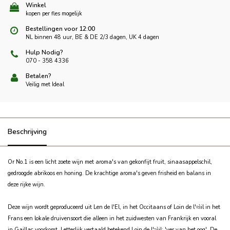
Winkel
kopen per fles mogelijk
Bestellingen voor 12:00
NL binnen 48 uur, BE & DE 2/3 dagen, UK 4 dagen
Hulp Nodig?
070 - 358 4336
Betalen?
Veilig met Ideal
Beschrijving
Or No.1 is een licht zoete wijn met aroma's van gekonfijt fruit, sinaasappelschil,
gedroogde abrikoos en honing. De krachtige aroma's geven frisheid en balans in
deze rijke wijn.
Deze wijn wordt geproduceerd uit Len de l'El, in het Occitaans of Loin de l'≈ìil in het
Frans een lokale druivensoort die alleen in het zuidwesten van Frankrijk en vooral
in Gaillac voorkomt. Letterlijk vertaald betekend Loin de l'≈ìil: 'ver van het oog'. De