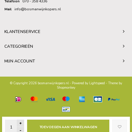
Telefoon
070 - 358 4336
Mail
info@bosmanwijnkopers.nl
KLANTENSERVICE
CATEGORIEËN
MIJN ACCOUNT
© Copyright 2026 bosmanwijnkopers.nl - Powered by
Lightspeed
- Theme by
Shopmonkey
+
TOEVOEGEN AAN WINKELWAGEN
-