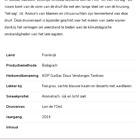
naam komt van de vorm van de druif die met een lange steel ver van de kruising,
'het oog', zit. Aroma's van bloemen en citrusvruchten zijn kenmerkend voor deze
druif. Deze druivensoort is bijzonder geschikt voor het maken van zoete wijnen
dankzij het vermogen om weerstand te bieden aan de klimatologische
omstandigheden van het late oogsten.
Land
Frankrijk
Productiemethode
Biologisch
Herkomstbenaming
AOP Gaillac Doux Vendanges Tardives
Lekker bij
Foie gras, zachte blauwe kazen en desserts met aardbeien.
Smaakprofiel
Aromatisch, rijk en licht zoet.
Druivenras
Loin de l'Oeil
Jaargang
2014
Inhoud