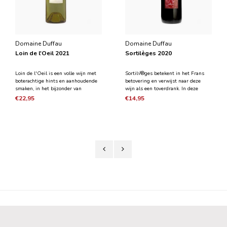
Domaine Duffau
Domaine Duffau
Loin de l'Oeil 2021
Sortilèges 2020
Loin de l'Oeil is een volle wijn met
Sortil√®ges betekent in het Frans
boterachtige hints en aanhoudende
betovering en verwijst naar deze
smaken, in het bijzonder van
wijn als een toverdrank. In deze
kweeperengelei. Het heeft een lange
fruitige wijn is elke druif
€22,95
€14,95
finish met tonen van amandel en
geparfumeerd met zijn eigen
hazelnoten in balans met een frisse
aroma's: zwarte bes is typerend voor
zuurgraad. De most is
Braucol, peper tonen komen
gefermenteerd in eiken en aca
voornamelijk van Duras, zoethout ui