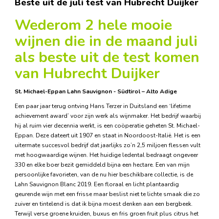
Beste uit de juli test van Hubrecht Duijker
Wederom 2 hele mooie
wijnen die in de maand juli
als beste uit de test komen
van Hubrecht Duijker
St. Michael-Eppan Lahn Sauvignon - Südtirol – Alto Adige
Een paar jaar terug ontving Hans Terzer in Duitsland een ‘lifetime
achievement award’ voor zijn werk als wijnmaker. Het bedrijf waarbij
hij al ruim vier decennia werkt, is een coöperatie geheten St. Michael-
Eppan. Deze dateert uit 1907 en staat in Noordoost-Italië. Het is een
uitermate succesvol bedrijf dat jaarlijks zo’n 2,5 miljoen flessen vult
met hoogwaardige wijnen. Het huidige ledental bedraagt ongeveer
330 en elke boer bezit gemiddeld bijna een hectare. Een van mijn
persoonlijke favorieten, van de nu hier beschikbare collectie, is de
Lahn Sauvignon Blanc 2019. Een floraal en licht plantaardig
geurende wijn met een frisse maar beslist niet te lichte smaak die zo
zuiver en tintelend is dat ik bijna moest denken aan een bergbeek.
Terwijl verse groene kruiden, buxus en fris groen fruit plus citrus het