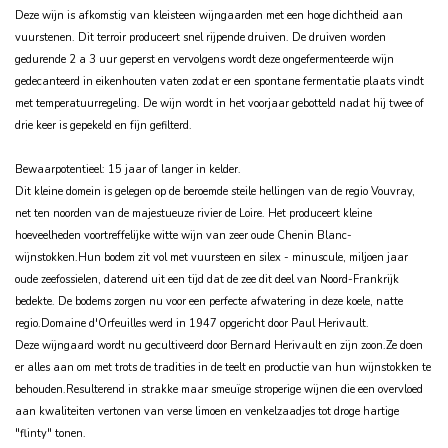
Deze wijn is afkomstig van kleisteen wijngaarden met een hoge dichtheid aan
vuurstenen. Dit terroir produceert snel rijpende druiven. De druiven worden
gedurende 2 a 3 uur geperst en vervolgens wordt deze ongefermenteerde wijn
gedecanteerd in eikenhouten vaten zodat er een spontane fermentatie plaats vindt
met temperatuurregeling. De wijn wordt in het voorjaar gebotteld nadat hij twee of
drie keer is gepekeld en fijn gefilterd.
Bewaarpotentieel: 15 jaar of langer in kelder.
Dit kleine domein is gelegen op de beroemde steile hellingen van de regio Vouvray,
net ten noorden van de majestueuze rivier de Loire. Het produceert kleine
hoeveelheden voortreffelijke witte wijn van zeer oude Chenin Blanc-
wijnstokken.Hun bodem zit vol met vuursteen en silex - minuscule, miljoen jaar
oude zeefossielen, daterend uit een tijd dat de zee dit deel van Noord-Frankrijk
bedekte. De bodems zorgen nu voor een perfecte afwatering in deze koele, natte
regio.Domaine d'Orfeuilles werd in 1947 opgericht door Paul Herivault.
Deze wijngaard wordt nu gecultiveerd door Bernard Herivault en zijn zoon.Ze doen
er alles aan om met trots de tradities in de teelt en productie van hun wijnstokken te
behouden.Resulterend in strakke maar smeuïge stroperige wijnen die een overvloed
aan kwaliteiten vertonen van verse limoen en venkelzaadjes tot droge hartige
"flinty" tonen.