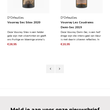
D'Orfeuilles
D'Orfeuilles
Vouvray Sec Silex 2020
Vouvray Les Coudraies
Demi-Sec 2019
Deze Vouvray Silex is een helder
Deze Vouvray Demi-Sec, is een half
gele wijn met zilvertinten en geeft
droge wijn die intens geel van kleur
ons fruitige en bloemige aroma's.
is met daarin zilveren reflecties. In
Vuursteen wordt onthuld en
de geur is hij zowel bloemig als
€26,95
€20,95
harmonieus gemengd met de geur
fruitig. In het begin proeven wij een
van hout & vanille. De smaak is vol
zachte zoete toon die mooi
en volumineus met acaciasmaak. Dit
uitgebalanceerd is waarna wij terug
is een cdelicate wijn d
keren naar
Meld je aan voor onze nieuwsbrief