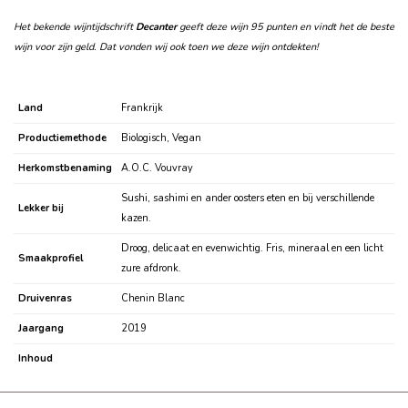
Het bekende wijntijdschrift
Decanter
geeft deze wijn 95 punten en vindt het de beste
wijn voor zijn geld. Dat vonden wij ook toen we deze wijn ontdekten!
Land
Frankrijk
Productiemethode
Biologisch, Vegan
Herkomstbenaming
A.O.C. Vouvray
Sushi, sashimi en ander oosters eten en bij verschillende
Lekker bij
kazen.
Droog, delicaat en evenwichtig. Fris, mineraal en een licht
Smaakprofiel
zure afdronk.
Druivenras
Chenin Blanc
Jaargang
2019
Inhoud