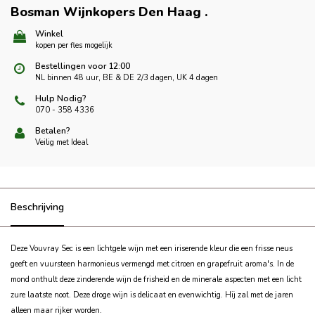
Bosman Wijnkopers Den Haag
.
Winkel
kopen per fles mogelijk
Bestellingen voor 12:00
NL binnen 48 uur, BE & DE 2/3 dagen, UK 4 dagen
Hulp Nodig?
070 - 358 4336
Betalen?
Veilig met Ideal
Beschrijving
Deze Vouvray Sec is een lichtgele wijn met een iriserende kleur die een frisse neus
geeft en vuursteen harmonieus vermengd met citroen en grapefruit aroma's.
In de
mond onthult deze zinderende wijn de frisheid en de minerale aspecten met een licht
zure laatste noot.
Deze droge wijn is delicaat en evenwichtig. Hij zal met de jaren
alleen maar rijker worden.