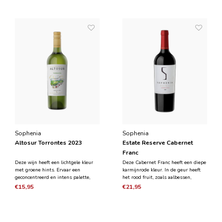
mooie bloemen- en citrusbalans,
schone, aanhoudende afdronk achter.
levendig, volumineus en fris.
Sophenia
Sophenia
Altosur Torrontes 2023
Estate Reserve Cabernet
Franc
Deze wijn heeft een lichtgele kleur
Deze Cabernet Franc heeft een diepe
met groene hints. Ervaar een
karmijnrode kleur. In de geur heeft
geconcentreerd en intens palette,
het rood fruit, zoals aalbessen,
met citrus- en minerale sensaties
geroosterde paprika en witte peper.
€15,95
€21,95
die de frisheid verhogen en een
Deze aroma's worden gecombineerd
elegante afdronk geven.√Ç
met tonen van koffie, mokka en
vanille die zijn ontstaan door
houtrijping in eike