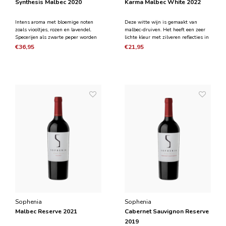
Synthesis Malbec 2020
Karma Malbec White 2022
Intens aroma met bloemige noten
Deze witte wijn is gemaakt van
zoals viooltjes, rozen en lavendel.
malbec-druiven. Het heeft een zeer
Specerijen als zwarte peper worden
lichte kleur met zilveren reflecties in
gecombineerd met rijp rood fruit,
het glas. Doordat er rode druiven
€36,95
€21,95
pruimen en kersen. De rijping op
zijn gebruikt voor het maken van
Franse eikenvaten geeft elegante
deze wijn heeft het subtiele aroma's
rokerige tabak aroma's in combinatie
van rood fruit zoals kersen en
met mokka. In d
aardbeien in c
Sophenia
Sophenia
Malbec Reserve 2021
Cabernet Sauvignon Reserve
2019