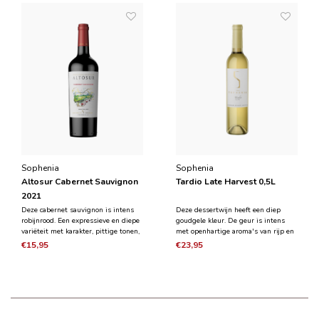
Sophenia
Sophenia
Altosur Cabernet Sauvignon
Tardio Late Harvest 0,5L
2021
Deze cabernet sauvignon is intens
Deze dessertwijn heeft een diep
robijnrood. Een expressieve en diepe
goudgele kleur. De geur is intens
variëteit met karakter, pittige tonen,
met openhartige aroma's van rijp en
vers fruit, peper en chocolade. Agile
gekookt wit fruit met een zijdezachte
€15,95
€23,95
tanninestructuur, van harmonieus in
structuur die bloemen, honing en
de smaak met een lange afdronk.
vanille onthult. De uitgebalanceerde
suiker-zuurbalans zorgt ervoor dat u
kunt gen