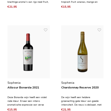
krachtige aroma's van rijp rood fruit,
tropisch fruit: ananas, mango en
zoals framboos, aardbei en
perzik, metdelicate citroenen en
€21,95
€15,95
bosbessen, in combinatie met
minerale hints. De mond vertoont
aroma's van kruiden zoals tijm,
een geconcentreerde en ronde start
komijn en nootmuskaat, wat
van een goede balans die leidt tot
complexiteit toevoegt. In de mond
een frisse en aan
begint d
Sophenia
Sophenia
Altosur Bonarda 2021
Chardonnay Reserve 2020
Deze Bonarda wijn heeft een violet
De wijn heeft een heldere
rode kleur. Ervaar een intens
groenachtig gele kleur van goede
aromatische expressie van verse
intensiteit. De neus is delicaat, met
pruimen en aardbeien
een breed scala aan fruit, variërend
€15,95
€21,95