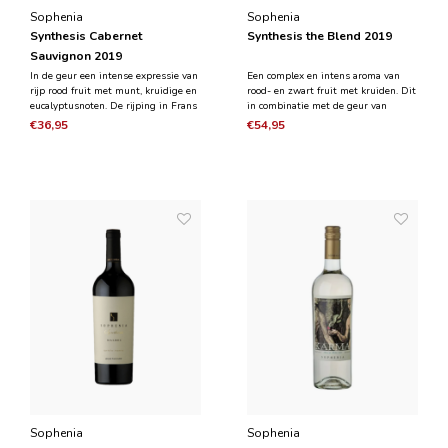
Sophenia
Sophenia
Synthesis Cabernet
Synthesis the Blend 2019
Sauvignon 2019
In de geur een intense expressie van
Een complex en intens aroma van
rijp rood fruit met munt, kruidige en
rood- en zwart fruit met kruiden. Dit
eucalyptusnoten. De rijping in Frans
in combinatie met de geur van
eikenvaten zorgt voor elegante
vanille, tabak en chocolade. In de
€36,95
€54,95
smokey aroma's gecombineerd met
smaak proef je een volle en
vanille. In de mond is hij rijp met
geconcentreerde wijn, rijpe tannines,
ronde tannines.
complex en fluweelachtig met een
aanhoudende afdronk e
Sophenia
Sophenia