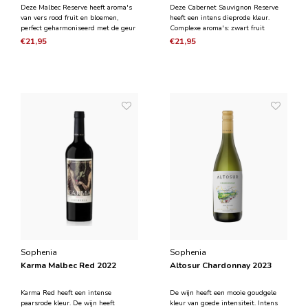
Deze Malbec Reserve heeft aroma's
Deze Cabernet Sauvignon Reserve
van vers rood fruit en bloemen,
heeft een intens dieprode kleur.
perfect geharmoniseerd met de geur
Complexe aroma's: zwart fruit
van kruiden, cacao en vanille, dit
gecombineerd met tonen van peper
€21,95
€21,95
komt door de veroudering in
in een subtiele en elegante stijl. Met
eikenhout die voor complexiteit
een geweldige structuur en volume,
zorgt. De smaak is zacht met zoete
een zijdeachtige body met
en fluweelzachte tannine
getextureerde tannines en e
Sophenia
Sophenia
Karma Malbec Red 2022
Altosur Chardonnay 2023
Karma Red heeft een intense
De wijn heeft een mooie goudgele
paarsrode kleur. De wijn heeft
kleur van goede intensiteit. Intens