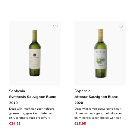
samengevoegd met muntachtige en
van citrusvruchten tot tropisch fruit
kruidige tonen. De smaak is strak,
zoals ananas, mango en perzik met
mineraal met een frisse zuurgraad.
delicate minerale tonen. Noten van
Zeer vasthoudend en evenwichtig.
vanille en ge
Sophenia
Sophenia
Synthesis Sauvignon Blanc
Altosur Sauvignon Blanc
2019
2020
Deze wijn heeft een zeer heldere
Deze wijn is van geelgroene kleur.
groenachtig gele kleur. Intense
Noten van vers gras, met citroenen
citrusaroma's, roze grapefruit,
en minerale tonen die de wijn een
passievrucht, limoen met een
persoonlijkheid en karakter geven. In
€34,95
€15,95
interessante toon van wijnruit
de mond laten het frisse en
(bloem). In de mond heeft het een
aromatische een gevoel van een