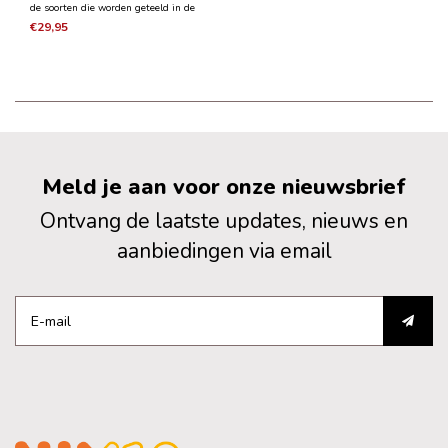
de soorten die worden geteeld in de
wijngaarden van de heuvels van
€29,95
Judea - Cabernet Sauvignon, Merlot,
Cabernet Franc, Malbec, Petit Verdot
en Syrah. Na de fermentatie rijpt de
wijn ongevee
Meld je aan voor onze nieuwsbrief
Ontvang de laatste updates, nieuws en
aanbiedingen via email