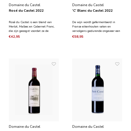
Domaine du Castel
Domaine du Castel
Rosé du Castel 2022
'C' Blanc du Castel 2022
Rosé du Castel is een blend van
De wijn wordt gefermenteerd in
Merlot, Malbec en Cabernet Franc,
Franse eikenhouten vaten en
die zijn geoogst voordat ze de
vervolgens gedurende ongeveer een
fenolische rijpheid hebben bereikt.
jaar in zijn restsuikers gerijpt in
€42,95
€58,95
De lichte kleur getuigt van de snelle
Bourgogne-stijl. 'C' Blanc du Castel
persing en de korte contacttijd die de
staat bekend om zijn rijke en
nieuwe wijn heeft gehad met de
boterachtige boeket en verfrissende
druivenschill
zuurgraad; het heeft ee
Domaine du Castel
Domaine du Castel