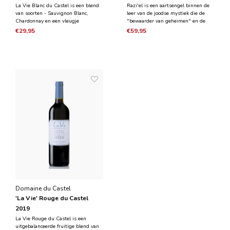
La Vie Blanc du Castel is een blend
Razi'el is een aartsengel binnen de
van soorten - Sauvignon Blanc,
leer van de joodse mystiek die de
Chardonnay en een vleugje
"bewaarder van geheimen" en de
Gewurztraminer. De wijn ondergaat
"engel van mysteriën" is. Razi'el is
€29,95
€59,95
een lange fermentatieperiode, onder
een blend van Syrah en Carignan. De
koude temperaturen en zorgvuldig
druiven zijn met de hand geplukt en
verzorgde omstandigheden. De wijn
de wijn heeft 18 maanden gerijpt in
is licht goudkleurig, ver
Frans ei
Domaine du Castel
'La Vie' Rouge du Castel
2019
La Vie Rouge du Castel is een
uitgebalanceerde fruitige blend van