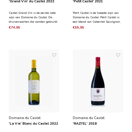
'Grand Vin' du Castel 2022
'Petit Castel' 2021
Castel Grand Vin is de eerste rode
Petit Castel is de tweede wijn van
wijn van Domaine du Castel. De
Domaine du Castel. Petit Castel is
druivensoorten die worden gebruikt
een blend van Cabernet Sauvignon,
om deze wijn te maken, zijn
Merlot, Petit Verdot, Cabernet Franc
€74,95
€55,95
Cabernet Sauvignon, Merlot, Petit
en Malbec. De wijn rijpt ongeveer 12
Verdot en Cabernet Franc, geoogst
maanden in Franse eikenhouten
van de beste wijngaarden van het
vaten, gevolgd door ongeveer 4
wijnhuis. Voorafgaand aan
maanden in beton
Domaine du Castel
Domaine du Castel
'La Vie' Blanc du Castel 2022
'RAZI'EL' 2018