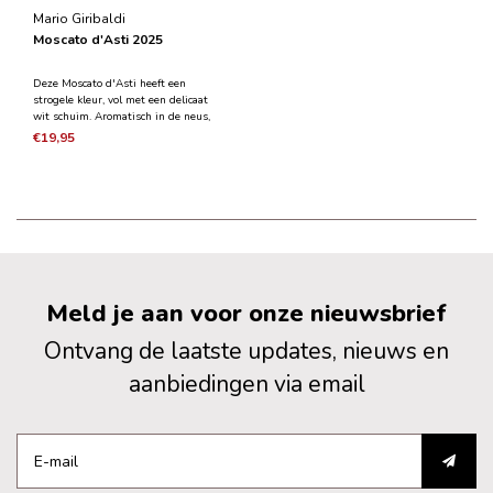
Mario Giribaldi
Moscato d'Asti 2025
Deze Moscato d'Asti heeft een
strogele kleur, vol met een delicaat
wit schuim. Aromatisch in de neus,
fruitig en intens met tonen van salie
€19,95
en citrus in combinatie met hints
van meloen en ananas. Het is een
licht zoette wijn met een goede
balans in de mon
Meld je aan voor onze nieuwsbrief
Ontvang de laatste updates, nieuws en
aanbiedingen via email