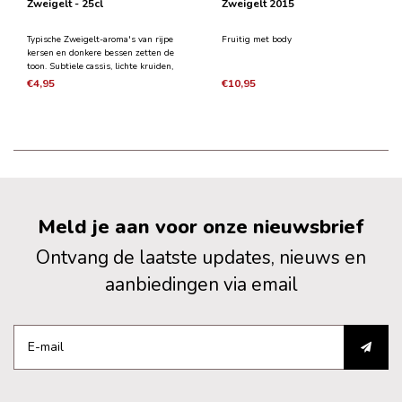
Zweigelt - 25cl
Zweigelt 2015
Typische Zweigelt-aroma's van rijpe
Fruitig met body
kersen en donkere bessen zetten de
toon. Subtiele cassis, lichte kruiden,
elegante structuur.Wat chocolade die
€4,95
€10,95
de drinkstroom verder
stimuleert.Wat een plezierige
traktatie!
Meld je aan voor onze nieuwsbrief
Ontvang de laatste updates, nieuws en
aanbiedingen via email