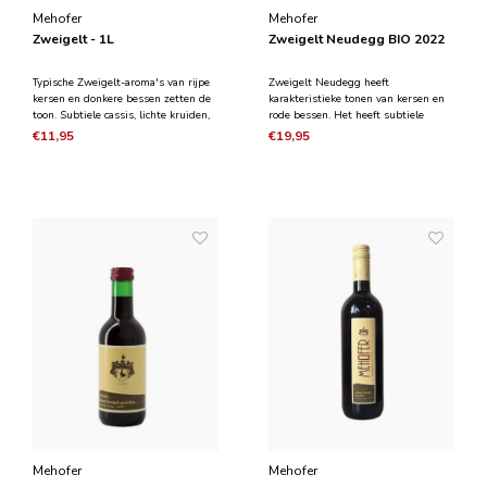
Mehofer
Mehofer
Zweigelt - 1L
Zweigelt Neudegg BIO 2022
Typische Zweigelt-aroma's van rijpe
Zweigelt Neudegg heeft
kersen en donkere bessen zetten de
karakteristieke tonen van kersen en
toon. Subtiele cassis, lichte kruiden,
rode bessen. Het heeft subtiele
elegante structuur. Wat chocolade
cederhout aromas in combinatie met
€11,95
€19,95
die de drinkstroom verder
kruidigheid en hints van pure
stimuleert. Wat een plezierige
chocolade. Romig en zacht in de
traktatie!
mond in combinatie met een bom
aan fruit en fluweelzachte tannines.
Mehofer
Mehofer