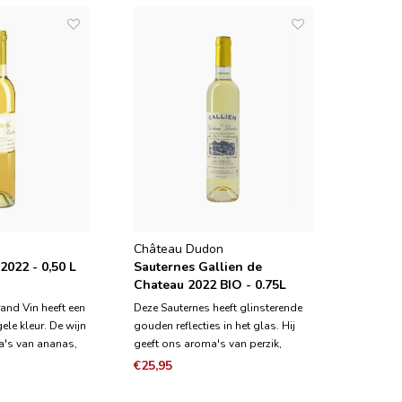
Château Dudon
2022 - 0,50 L
Sauternes Gallien de
Chateau 2022 BIO - 0.75L
and Vin heeft een
Deze Sauternes heeft glinsterende
le kleur. De wijn
gouden reflecties in het glas. Hij
a's van ananas,
geeft ons aroma's van perzik,
ning en gekonfijt
gekonfijt fruit, bloemenhoning en
€25,95
enereus, met een
een exotisch vleugje ananas. Het is
tte dat zowel
de ultieme beleving van een grote,