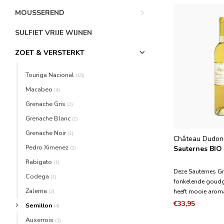
MOUSSEREND
SULFIET VRIJE WIJNEN
ZOET & VERSTERKT
Touriga Nacional
(15)
Macabeo
(4)
Grenache Gris
(2)
Grenache Blanc
(2)
Grenache Noir
(1)
Château Dudon
Pedro Ximenez
(2)
Sauternes BIO 
Rabigato
(1)
Deze Sauternes Gr
Codega
(1)
fonkelende goudge
Zalema
(2)
heeft mooie arom
perzik, bloemenho
€33,95
Semillon
(4)
fruit. De wijn is g
Auxerrois
(1)
mooi midden-pale