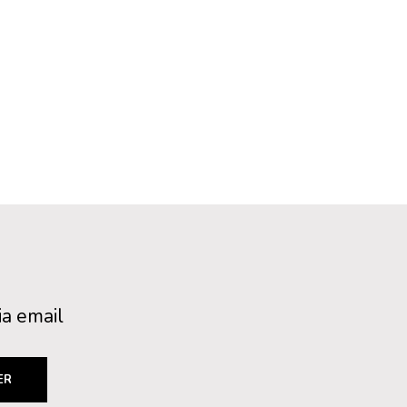
ia email
ER