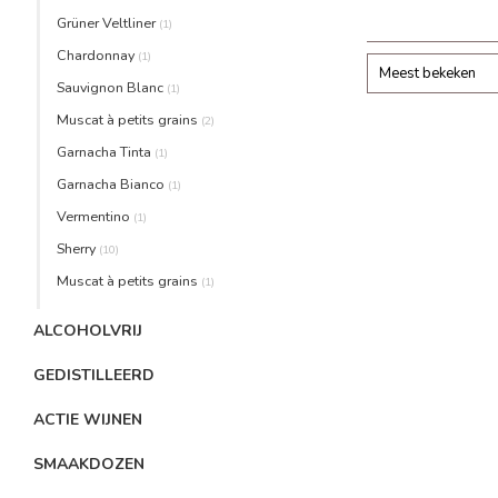
zeer vol als vrij fr
Grüner Veltliner
(1)
noble (edel
Chardonnay
(1)
Meest bekeken
Sauvignon Blanc
(1)
Muscat à petits grains
(2)
Garnacha Tinta
(1)
Garnacha Bianco
(1)
Vermentino
(1)
Sherry
(10)
Muscat à petits grains
(1)
ALCOHOLVRIJ
GEDISTILLEERD
ACTIE WIJNEN
SMAAKDOZEN