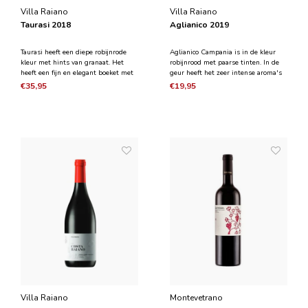
Villa Raiano
Villa Raiano
Taurasi 2018
Aglianico 2019
Taurasi heeft een diepe robijnrode
Aglianico Campania is in de kleur
kleur met hints van granaat. Het
robijnrood met paarse tinten. In de
heeft een fijn en elegant boeket met
geur heeft het zeer intense aroma's
aroma's van rood fruit zoals bramen
van cacaopoeder, tabak en vers fruit
€35,95
€19,95
en moerbei. Bovendien komen tonen
zoals moerbei en pruim in
van mirte en kinaboom samen met
combinatie met balsamico tonen.
smaken van cacaopoeder en een
Stevige maar rijpe tannines verrijken
verfrissende munta
de frisse alcoho
Villa Raiano
Montevetrano