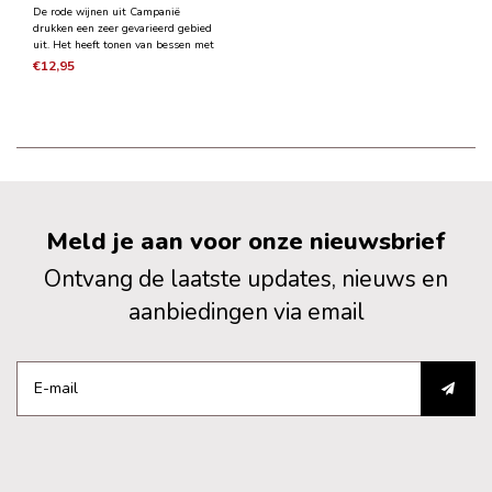
De rode wijnen uit Campanië
drukken een zeer gevarieerd gebied
uit. Het heeft tonen van bessen met
in de mond veel fruit en elegante
€12,95
tannines waarin de tertiaire geuren
en zijn complexiteit terugkomen
dankzij de rijping in Slavonisch
eikenvaten 9 maanden
Meld je aan voor onze nieuwsbrief
Ontvang de laatste updates, nieuws en
aanbiedingen via email