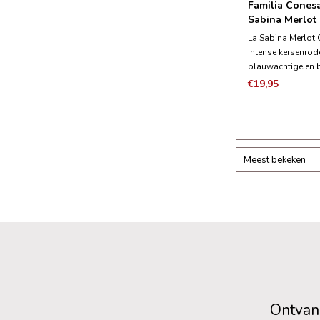
Familia Conesa
Sabina Merlot
La Sabina Merlot 
intense kersenrod
blauwachtige en 
reflecties op de 
€19,95
voor de merlot dru
heeft het een com
en zwart fruit met
aromatische intens
Meest bekeken
Ontvang