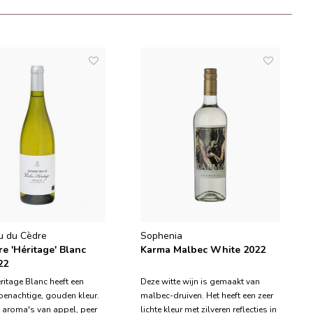
u du Cèdre
Sophenia
re 'Héritage' Blanc
Karma Malbec White 2022
22
́ritage Blanc heeft een
Deze witte wijn is gemaakt van
roenachtige, gouden kleur.
malbec-druiven. Het heeft een zeer
t aroma's van appel, peer
lichte kleur met zilveren reflecties in