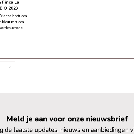
 Finca La
 BIO 2023
Crianza heeft een
e kleur met een
bordeauxrode
rand, kenmerkend
if. In de geur
binatie van rood
 een zeer goede
iteit
Meld je aan voor onze nieuwsbrief
 de laatste updates, nieuws en aanbiedingen v