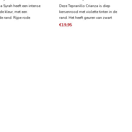
a Syrah heeft een intense
Deze Tepranillo Crianza is diep
de kleur, met een
kersenrood met violette tinten in de
de rand. Rijpe rode
rand. Het heeft geuren van zwart
 domineren in de neus in
fruit als bramen en bessen die
€19,95
ie met kersen gebak en
overheersen met belangrijke
co-tonen, die doen denken
zuivelaccenten die weer in balans
terrane bergen en kruiden.
zijn met de kruidigheid van de wijn.