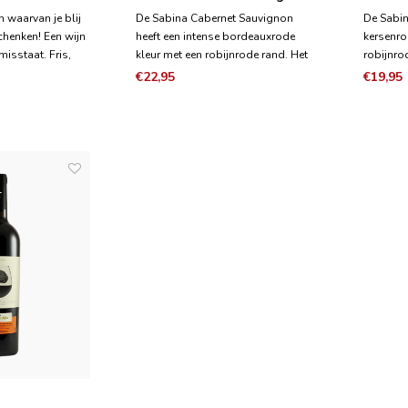
Gran Reserva Bio 2016
n waarvan je blij
De Sabina Cabernet Sauvignon
De Sabin
chenken! Een wijn
heeft een intense bordeauxrode
kersenro
misstaat. Fris,
kleur met een robijnrode rand. Het
robijnro
nkbaar. Dit is een
heeft complexe aroma's met zeer
vruchten
€22,95
€19,95
met aroma's van
goed geïntegreerde tonen van
combinat
bei en een
Frans eiken in combinatie met rijp
balsami
ij is in de smaak
rood fruit, kruiden en een bloemige
aan medi
toets.