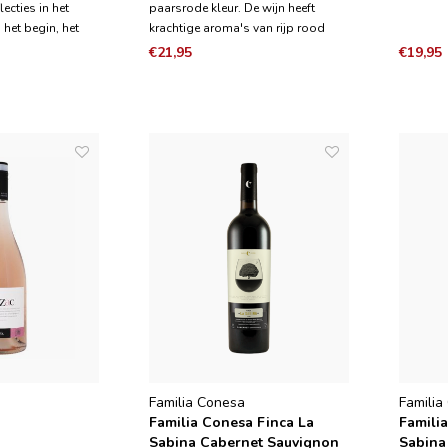
lecties in het
paarsrode kleur. De wijn heeft
 het begin, het
krachtige aroma's van rijp rood
van evolutie. Het
fruit, zoals framboos, aardbei en
€21,95
€19,95
eur met tonen van
bosbessen, in combinatie met
bosbessen,
aroma's van kruiden zoals tijm,
tige en
komijn en nootmuskaat, wat
 In de mond dez
complexiteit toevoegt. In de mond
begint d
Familia Conesa
Familia
Familia Conesa Finca La
Famili
Sabina Cabernet Sauvignon
Sabina