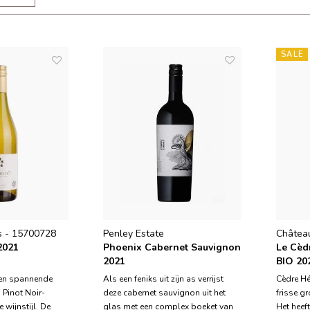
SALE
s - 15700728
Penley Estate
Châtea
2021
Phoenix Cabernet Sauvignon
Le Cèd
2021
BIO 20
een spannende
Als een feniks uit zijn as verrijst
Cèdre He
 Pinot Noir-
deze cabernet sauvignon uit het
frisse g
e wijnstijl. De
glas met een complex boeket van
Het heef