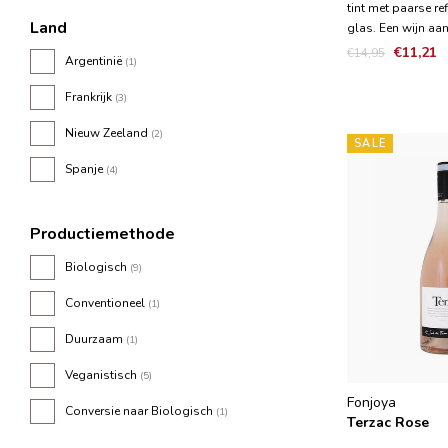
tint met paarse ref
Land
glas. Een wijn aan
allereerste begin 
€11,21
€14,95
Argentinië
(1)
heeft een frisse g
munt, zoethout, 
Frankrijk
(3)
pruimen. Hebzuch
ongecompliceerd.
Nieuw Zeeland
(2)
SALE
Spanje
(4)
Productiemethode
Biologisch
(9)
Conventioneel
(1)
Duurzaam
(1)
Veganistisch
(5)
Fonjoya
Conversie naar Biologisch
(1)
Terzac Rose