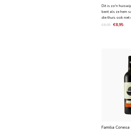
Dit is zo'n huiswij
bent als ze hem s
die thuis ook niet 
fruitig en doordri
€8,95
€8,95
frisse rosé wijn 
framboos en aard
vleugje kruiden. H
fris met veel
Familia Conesa