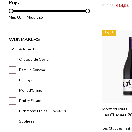
Prijs
vage roze diamant
€14,95
€19,95
naar de oorsprong
charmant en onmi
Min: €
0
Max: €
25
aantrekkelijk. Hij
nectarine, gebakk
SALE
citroensc
WIJNMAKERS
Alle merken
Château du Cèdre
Familia Conesa
Fonjoya
Mont d'Oraàs
Penley Estate
Mont d'Oraàs
Richmond Plains - 15700728
Les Cluques 2
Sophenia
Les Cluques heeft