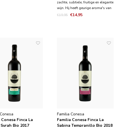
zachte, subtiele, fruitige en elegante
wijn. Hij heeft geurige aroma's van
kamperfoelie vermengd met
€14,95
€19,95
mandarijn en rijpe perzik. Heerlijke
citrus, meloen en peer met rijke
gekaremeliseerde appelsmaken en
subtiele kruiden a
 Conesa
Familia Conesa
a Conesa Finca La
Familia Conesa Finca La
 Syrah Bio 2017
Sabina Tempranillo Bio 2018