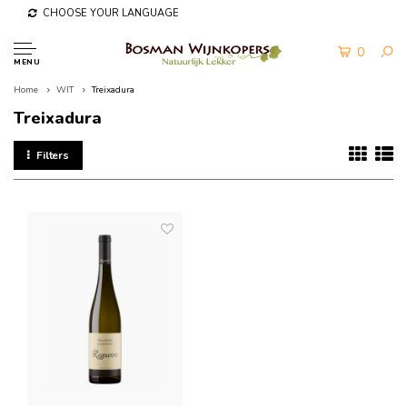
CHOOSE YOUR LANGUAGE
0
MENU
Home
WIT
Treixadura
Treixadura
Filters