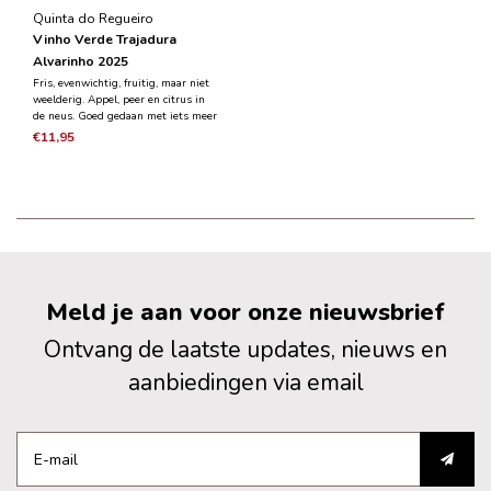
Quinta do Regueiro
Vinho Verde Trajadura
Alvarinho 2025
Fris, evenwichtig, fruitig, maar niet
weelderig. Appel, peer en citrus in
de neus. Goed gedaan met iets meer
body en diepte dan zijn soortgenoten
€11,95
maar toch fris en mineraal.
Meld je aan voor onze nieuwsbrief
Ontvang de laatste updates, nieuws en
aanbiedingen via email