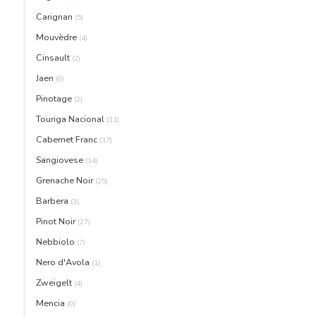
Carignan
(5)
Mouvèdre
(4)
Cinsault
(2)
Jaen
(0)
Pinotage
(2)
Touriga Nacional
(11)
Cabernet Franc
(37)
Sangiovese
(14)
Grenache Noir
(25)
Barbera
(3)
Pinot Noir
(27)
Nebbiolo
(7)
Nero d'Avola
(1)
Zweigelt
(4)
Mencia
(0)