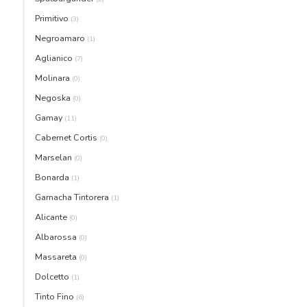
Primitivo
(3)
Negroamaro
(1)
Aglianico
(7)
Molinara
(0)
Negoska
(0)
Gamay
(11)
Cabernet Cortis
(0)
Marselan
(0)
Bonarda
(1)
Garnacha Tintorera
(1)
Alicante
(0)
Albarossa
(0)
Massareta
(0)
Dolcetto
(1)
Tinto Fino
(6)