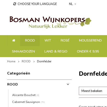
CHOOSE YOUR LANGUAGE
NL
ROOD
WIT
ROSÉ
MOUSSEREND
SMAAKDOZEN
LAND & REGIO
ONDER € 9,95
Home
ROOD
Dornfelder
Dornfeld
Categorieën
ROOD
Meest bekeken
Alicante Bouchet
(6)
Cabernet Sauvignon
(70)