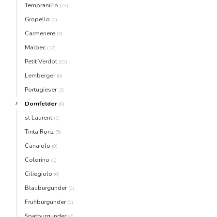
Tempranillo
(23)
Gropello
(0)
Carmenere
(3)
Malbec
(17)
Petit Verdot
(22)
Lemberger
(0)
Portugieser
(1)
Dornfelder
(0)
st Laurent
(1)
Tinta Roriz
(5)
Canaiolo
(0)
Colorino
(1)
Ciliegiolo
(0)
Blauburgunder
(0)
Fruhburgunder
(0)
Spätburgunder
(2)