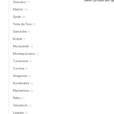
Geen producten ge
Graciano
(7)
Merlot
(70)
Syrah
(50)
Tinta de Toro
(5)
Garnacha
(9)
Bobal
(1)
Monastrell
(4)
Montepulciano
(9)
Corvinone
(0)
Corvina
(0)
Aragones
(0)
Rondinella
(0)
Marzemino
(0)
Rebo
(0)
Vernatsch
(1)
Lagrein
(1)