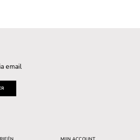
ia email
ER
RIEËN
MIJN ACCOUNT