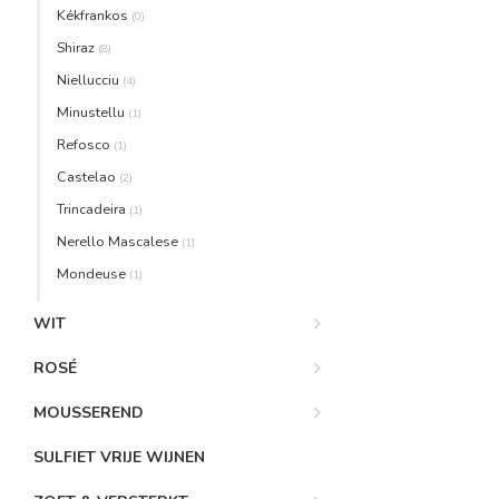
Kékfrankos
(0)
Shiraz
(8)
Niellucciu
(4)
Minustellu
(1)
Refosco
(1)
Castelao
(2)
Trincadeira
(1)
Nerello Mascalese
(1)
Mondeuse
(1)
WIT
ROSÉ
MOUSSEREND
SULFIET VRIJE WIJNEN