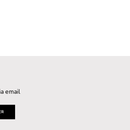
ia email
ER