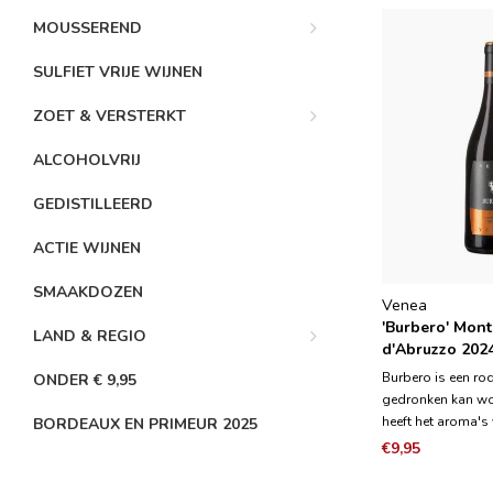
MOUSSEREND
SULFIET VRIJE WIJNEN
ZOET & VERSTERKT
ALCOHOLVRIJ
GEDISTILLEERD
ACTIE WIJNEN
SMAAKDOZEN
Venea
'Burbero' Mon
LAND & REGIO
d'Abruzzo 202
Burbero is een rod
ONDER € 9,95
gedronken kan wo
heeft het aroma's 
BORDEAUX EN PRIMEUR 2025
frambozen en br
€9,95
gecombineerd met
en hints van viool