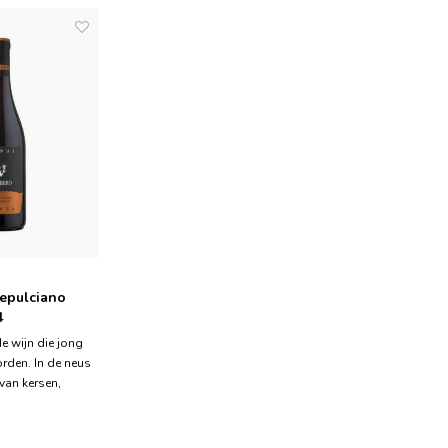
tepulciano
4
e wijn die jong
rden. In de neus
van kersen,
amen
 kruidige tonen
tjes. In de mond