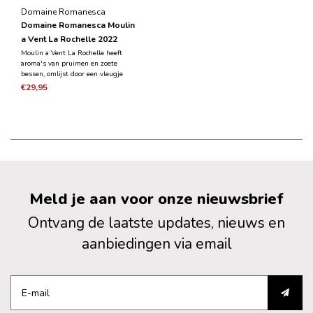
Domaine Romanesca
Domaine Romanesca Moulin
a Vent La Rochelle 2022
Moulin a Vent La Rochelle heeft
aroma's van pruimen en zoete
bessen, omlijst door een vleugje
zoete kruiden en vanillestokjes. Het
€29,95
is een medium tot volle wijn, rijk en
vlezig met jeugdige maar
gestructureerde tannines en
levendige zuren.
Meld je aan voor onze nieuwsbrief
Ontvang de laatste updates, nieuws en
aanbiedingen via email