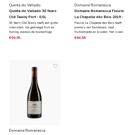
Quinta do Vallado
Domaine Romanesca
Quinta do Vallado 30 Years
Domaine Romanesca Fleurie
Old Tawny Port - 0,5L
La Chapelle des Bois 2019 -
Magnum 1,5 L
30 Years Old Tawny heeft een grote
Fleurie La Chapelle des Bois heeft
intensiteit, rijk gedroogd fruit en
aroma's van frambozen, rood
honing, evenals de houtachtige
fruitcompote en kruiden. Het is een
smaken van de lange rijping in het
charmante wijn, medium tot vol en
€99,95
€64,95
vat. Het is een zeer fijne wijn, droog
heeft een vlezige smaak met een
van karakter met zoete tonen van
mooie tannine textuur. De wijn heeft
marmelade en afgewerkt met frisse
rood fruit met sappige zuren en een
zuren.
lange afdronk.
Domaine Romanesca