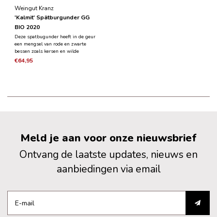
Weingut Kranz
'Kalmit' Spätburgunder GG
BIO 2020
Deze spatbugunder heeft in de geur
een mengsel van rode en zwarte
bessen zoals kersen en wilde
framboos. De wijn is krachtig en
€64,95
intens in de mond zonder weelderig
te zijn en onderlegd met een fijne
mineraliteit.
Meld je aan voor onze nieuwsbrief
Ontvang de laatste updates, nieuws en
aanbiedingen via email