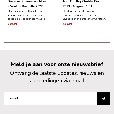
Domaine Romanesca Moulin
Jean Goulley Chablis Bio
a Vent La Rochelle 2022
2023 - Magnum 1.5 L
Moulin a Vent La Rochelle heeft
De kleur is vrij lichtgoud of
aroma's van pruimen en zoete
groenachtig goud. Neus zeer fris,
bessen, omlijst door een vleugje
levendig en mineraal met vuursteen,
zoete kruiden en vanillestokjes. Het
groene appel, citroen, kreupelhout en
€29,95
€61,95
is een medium tot volle wijn, rijk en
veldpaddenstoel. Noten van
vlezig met jeugdige maar
limoenbloem, munt en acacia komen
gestructureerde tannines en
vaak voor, evenals zoethout en vers
levendige zuren.
gesneden hooi.
Meld je aan voor onze nieuwsbrief
Ontvang de laatste updates, nieuws en
aanbiedingen via email