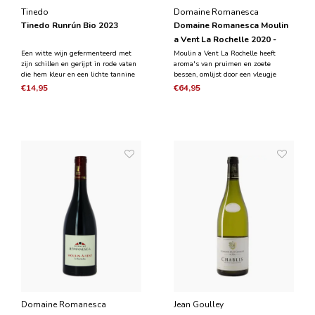
Tinedo
Domaine Romanesca
Tinedo Runrún Bio 2023
Domaine Romanesca Moulin
a Vent La Rochelle 2020 -
Magnum 1,5L
Een witte wijn gefermenteerd met
Moulin a Vent La Rochelle heeft
zijn schillen en gerijpt in rode vaten
aroma's van pruimen en zoete
die hem kleur en een lichte tannine
bessen, omlijst door een vleugje
geven. Een unieke wijn voor
zoete kruiden en vanillestokjes. Het
€14,95
€64,95
ongelooflijke combinaties. Er is geen
is een medium tot volle wijn, rijk en
ander zoals dit.
vlezig met jeugdige maar
gestructureerde tannines en
levendige zuren.
Domaine Romanesca
Jean Goulley