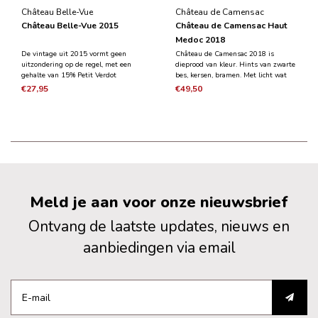
Château Belle-Vue
Château de Camensac
Château Belle-Vue 2015
Château de Camensac Haut
Medoc 2018
De vintage uit 2015 vormt geen
Château de Camensac 2018 is
uitzondering op de regel, met een
dieprood van kleur. Hints van zwarte
gehalte van 15% Petit Verdot
bes, kersen, bramen. Met licht wat
gecombineerd met 50% Cabernet
peper en hout.
€27,95
€49,50
Sauvignon en 35% Merlot. Het wordt
Het beste te drinken na een aantal
als uitzonderlijk beschouwd dankzij
jaren in een koele kelder.
een perfecte klimatologie en is
afkomstig van de vroege oogs
Meld je aan voor onze nieuwsbrief
Ontvang de laatste updates, nieuws en
aanbiedingen via email