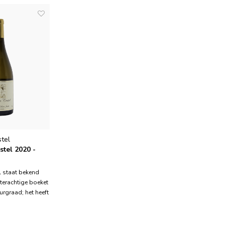
tel
stel 2020 -
l staat bekend
oterachtige boeket
urgraad; het heeft
maak, met een
pisch fruit en
elen. Dit is een