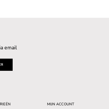
ia email
ER
RIEËN
MIJN ACCOUNT