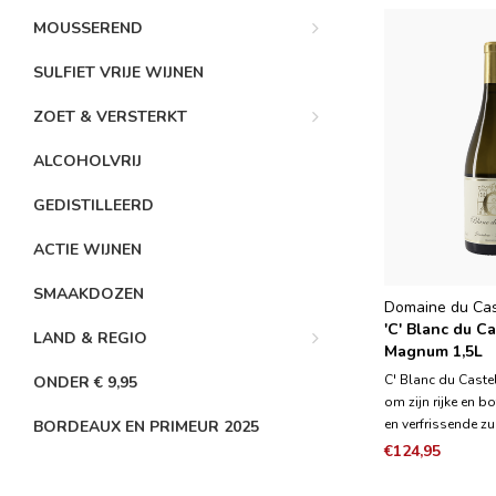
MOUSSEREND
SULFIET VRIJE WIJNEN
ZOET & VERSTERKT
ALCOHOLVRIJ
GEDISTILLEERD
ACTIE WIJNEN
SMAAKDOZEN
Domaine du Cas
'C' Blanc du Ca
LAND & REGIO
Magnum 1,5L
C' Blanc du Caste
ONDER € 9,95
om zijn rijke en b
en verfrissende zu
BORDEAUX EN PRIMEUR 2025
een volle ronde s
€124,95
vleugje citrus, tro
geroosterde amand