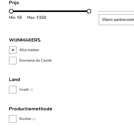
Prijs
evenwichtige wijn 
lange afdronk.
Min: €
0
Max: €
150
Warm aanbevole
WIJNMAKERS
Alle merken
Domaine du Castel
Land
Israël
(1)
Productiemethode
Kosher
(1)