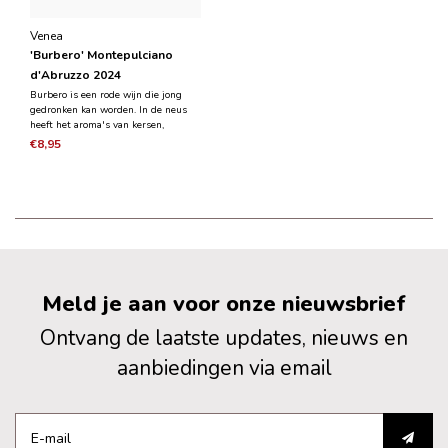
Venea
'Burbero' Montepulciano
d'Abruzzo 2024
Burbero is een rode wijn die jong
gedronken kan worden. In de neus
heeft het aroma's van kersen,
frambozen en bramen gecombineerd
€8,95
met kruidige tonen en hints van
viooltjes. In de mond is de wijn
soepel, zacht en heeft een
aanhoudende afdronk.
Meld je aan voor onze nieuwsbrief
Ontvang de laatste updates, nieuws en
aanbiedingen via email