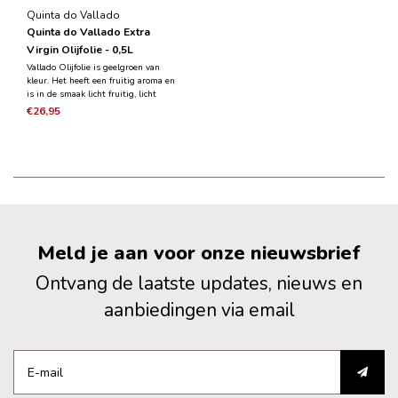
Quinta do Vallado
Quinta do Vallado Extra
Virgin Olijfolie - 0,5L
Vallado Olijfolie is geelgroen van
kleur. Het heeft een fruitig aroma en
is in de smaak licht fruitig, licht
pikant, fris en kruidig met tonen van
€26,95
olijfboomblad. De olijfbomen hebben
een leeftijd van gemiddeld 100 jaar
oud en omringen de wijngaarden.
Meld je aan voor onze nieuwsbrief
Ontvang de laatste updates, nieuws en
aanbiedingen via email