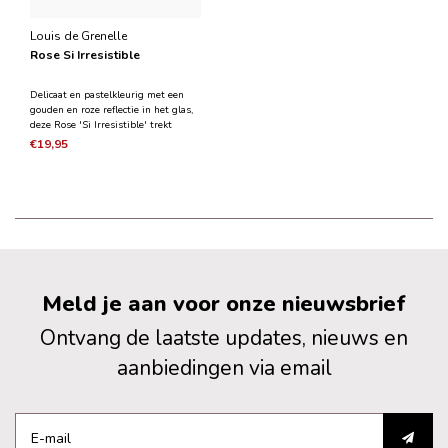
Louis de Grenelle
Rose Si Irresistible
Delicaat en pastelkleurig met een
gouden en roze reflectie in het glas,
deze Rose 'Si Irresistible' trekt
onverbiddelijk de aandacht. De
€19,95
eerste genereuze aroma's laten ons
aarzelen tussen zoete patisserie en
de frisheid van citrus. Hij opent zich
meer na
Meld je aan voor onze nieuwsbrief
Ontvang de laatste updates, nieuws en
aanbiedingen via email