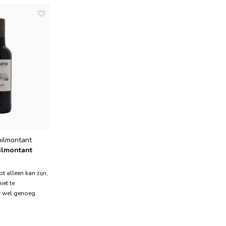
nilmontant
ilmontant
t alleen kan zijn,
iet te
r wel genoeg
ma wijnbeleving.