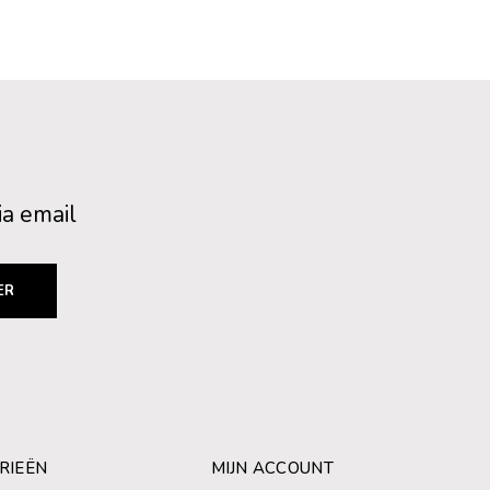
ia email
ER
RIEËN
MIJN ACCOUNT