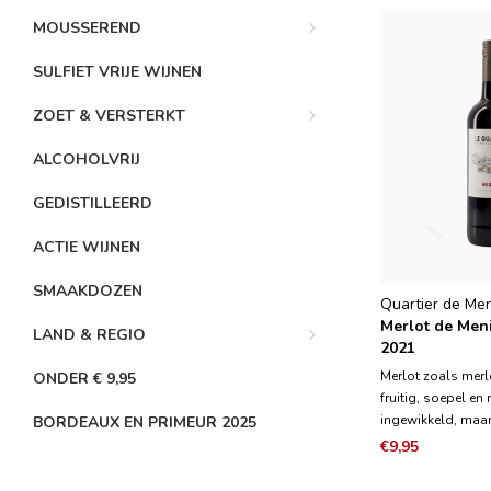
MOUSSEREND
SULFIET VRIJE WIJNEN
ZOET & VERSTERKT
ALCOHOLVRIJ
GEDISTILLEERD
ACTIE WIJNEN
SMAAKDOZEN
Quartier de Me
Merlot de Men
LAND & REGIO
2021
Merlot zoals merlo
ONDER € 9,95
fruitig, soepel en n
ingewikkeld, maa
BORDEAUX EN PRIMEUR 2025
body voor een pri
€9,95