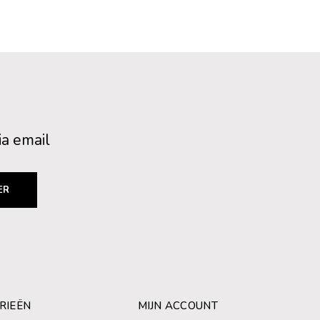
ia email
ER
RIEËN
MIJN ACCOUNT