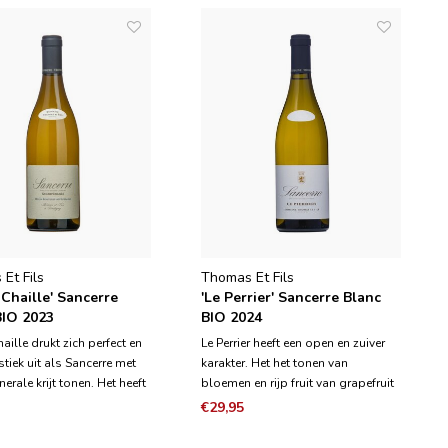
Et Fils
Thomas Et Fils
 Chaille' Sancerre
'Le Perrier' Sancerre Blanc
BIO 2023
BIO 2024
aille drukt zich perfect en
Le Perrier heeft een open en zuiver
stiek uit als Sancerre met
karakter. Het het tonen van
nerale krijt tonen. Het heeft
bloemen en rijp fruit van grapefruit
nen van groene appel en
en groene appel. De wijn is mooi in
€29,95
n combinatie met witte
balans, levendig en heeft een frisse
 In de mond is de wijn
afdronk.