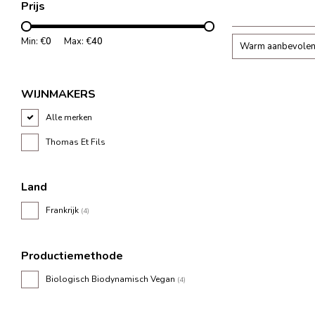
Prijs
soepel en wordt v
lichte levendige t
Min: €
0
Max: €
40
Warm aanbevole
WIJNMAKERS
Alle merken
Thomas Et Fils
Land
Frankrijk
(4)
Productiemethode
Biologisch Biodynamisch Vegan
(4)