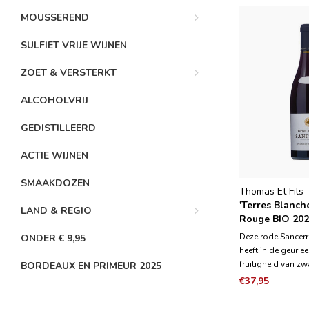
MOUSSEREND
SULFIET VRIJE WIJNEN
ZOET & VERSTERKT
ALCOHOLVRIJ
GEDISTILLEERD
ACTIE WIJNEN
SMAAKDOZEN
Thomas Et Fils
'Terres Blanch
LAND & REGIO
Rouge BIO 20
Deze rode Sancerr
ONDER € 9,95
heeft in de geur 
fruitigheid van z
BORDEAUX EN PRIMEUR 2025
aardbei in combin
€37,95
kruiden en een me
zoetheid. De wijn