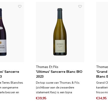
Thomas Et Fils
Thomas 
es' Sancerre
'Ultimus' Sancerre Blanc BIO
'Grand
23
2023
Blanc 
e Terres Blanches
De top cuvee van Thomas & Fils
Grand Ch
een aangename
(zichtbaar aan de zwaardere
karakteri
warte bessen en
statement fles) is een bijna
frisse mi
atie met verse
weelderige uitdrukking van
fruit to
€39,95
€34,95
lkachtige
sauvignon blanc. Het bouwt voort
limoen i
 is in de mond
op zijn textuur. Het heeft intens
bloesem.