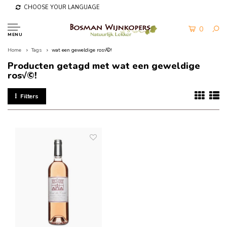
CHOOSE YOUR LANGUAGE
0
MENU
Home
Tags
wat een geweldige ros√©!
Producten getagd met wat een geweldige
ros√©!
Filters