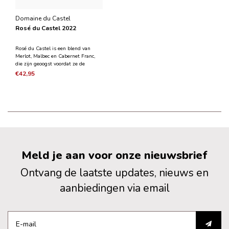
Domaine du Castel
Rosé du Castel 2022
Rosé du Castel is een blend van
Merlot, Malbec en Cabernet Franc,
die zijn geoogst voordat ze de
fenolische rijpheid hebben bereikt.
€42,95
De lichte kleur getuigt van de snelle
persing en de korte contacttijd die de
nieuwe wijn heeft gehad met de
druivenschill
Meld je aan voor onze nieuwsbrief
Ontvang de laatste updates, nieuws en
aanbiedingen via email