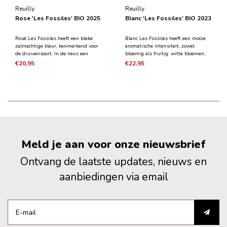
Reuilly
Reuilly
Rose 'Les Fossiles' BIO 2025
Blanc 'Les Fossiles' BIO 2023
Rosé Les Fossiles heeft een bleke
Blanc Les Fossiles heeft een mooie
zalmachtige kleur, kenmerkend voor
aromatische intensiteit, zowel
de druivensoort. In de neus een
bloemig als fruitig: witte bloemen,
mooie aromatische intensiteit met
citrusvruchten en lichte
€20,95
€22,95
overwegend abrikoos, witte perzik en
mentholtonen. De wijn is fris bij de
lychee. In de mond is de wijn fruitig,
aanzet, overwegen citrus in de mond.
soepel, voldoende fris en heeft het
In het midden een evolutie naar
een zee
aroma's van exotisch f
Meld je aan voor onze nieuwsbrief
Ontvang de laatste updates, nieuws en
aanbiedingen via email