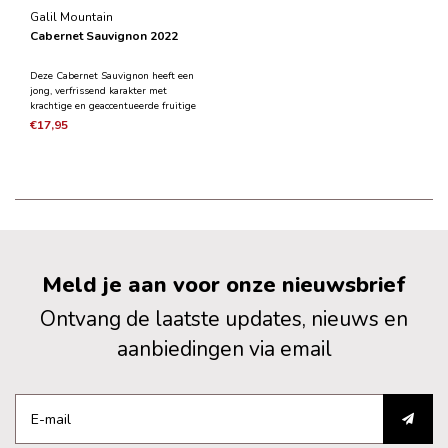
Galil Mountain
Cabernet Sauvignon 2022
Deze Cabernet Sauvignon heeft een
jong, verfrissend karakter met
krachtige en geaccentueerde fruitige
aroma's. De wijn onderging ongeveer
€17,95
7 dagen gisting in roestvrijstalen
vaten, malolactische gisting en zes
maanden rijping ook in
roestvrijstalen vaten o
Meld je aan voor onze nieuwsbrief
Ontvang de laatste updates, nieuws en
aanbiedingen via email