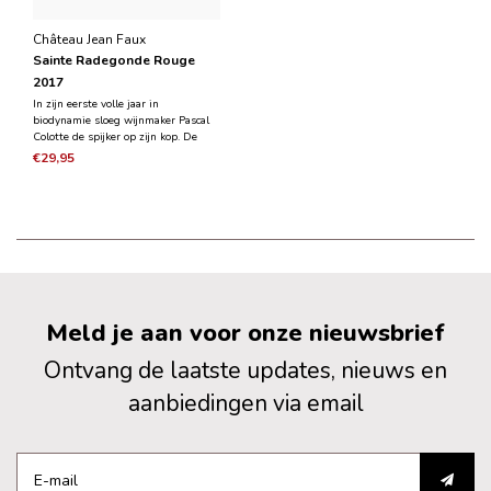
Château Jean Faux
Sainte Radegonde Rouge
2017
In zijn eerste volle jaar in
biodynamie sloeg wijnmaker Pascal
Colotte de spijker op zijn kop. De
kleur van deze superwijn is diep
€29,95
donker kersenrood. In de neus is hij
zeer aromatisch, laat bergen rijp rood
fruit en wat sappige bessen zien,
alles elegant
Meld je aan voor onze nieuwsbrief
Ontvang de laatste updates, nieuws en
aanbiedingen via email