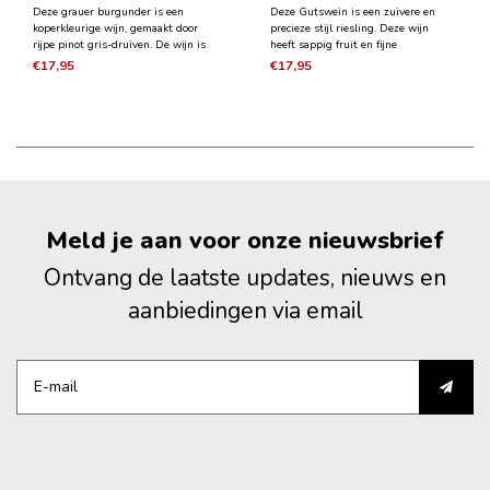
Deze grauer burgunder is een
Deze Gutswein is een zuivere en
koperkleurige wijn, gemaakt door
precieze stijl riesling. Deze wijn
rijpe pinot gris-druiven. De wijn is
heeft sappig fruit en fijne
expressief, kruidig en heeft exotische
citrustonen van limoen en
€17,95
€17,95
aroma's als kumqat en sinaasappel.
sinaasappelschil. Het heeft een
Het heeft een licht romige structuur.
elegante frisheid, met een licht
ziltige ondertoon waardoor het
perfect is bij verschillende gerechten
Meld je aan voor onze nieuwsbrief
Ontvang de laatste updates, nieuws en
aanbiedingen via email