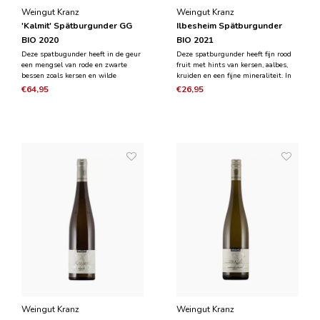
Weingut Kranz
Weingut Kranz
'Kalmit' Spätburgunder GG
Ilbesheim Spätburgunder
BIO 2020
BIO 2021
Deze spatbugunder heeft in de geur
Deze spatburgunder heeft fijn rood
een mengsel van rode en zwarte
fruit met hints van kersen, aalbes,
bessen zoals kersen en wilde
kruiden en een fijne mineraliteit. In
framboos. De wijn is krachtig en
de smaak is het vol rood fruit, is het
€64,95
€26,95
intens in de mond zonder weelderig
harmonieus met een mooie lengte en
te zijn en onderlegd met een fijne
fijne tannines in de afdronk.
mineraliteit.
Weingut Kranz
Weingut Kranz