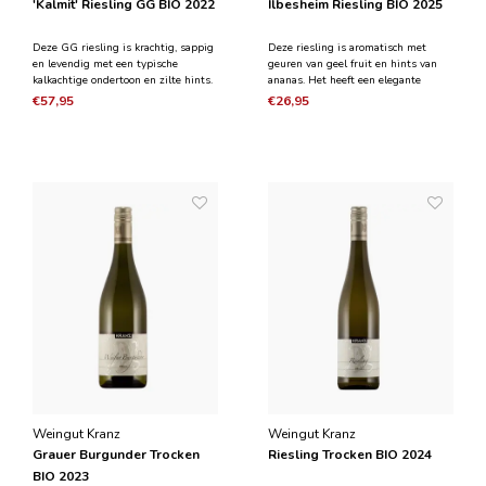
'Kalmit' Riesling GG BIO 2022
Ilbesheim Riesling BIO 2025
Deze GG riesling is krachtig, sappig
Deze riesling is aromatisch met
en levendig met een typische
geuren van geel fruit en hints van
kalkachtige ondertoon en zilte hints.
ananas. Het heeft een elegante
Het heeft een spannende fijne
frisheid met een kalkachtige
€57,95
€26,95
mineraliteit die wordt gecombineerd
mineraliteit op de afdronk. De wijn is
met fruit dat doet denken aan
harmonieus, aromatisch en
groene appel en witte perzik.
verleidelijk.
Weingut Kranz
Weingut Kranz
Grauer Burgunder Trocken
Riesling Trocken BIO 2024
BIO 2023