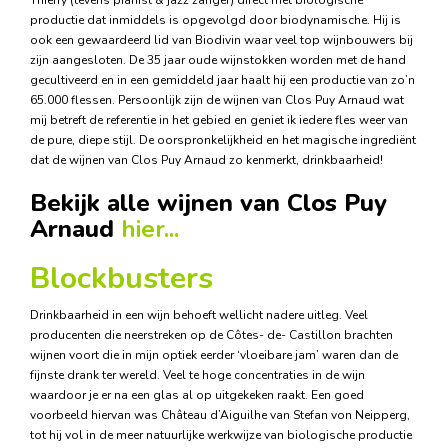
Thierry (tevens pianist & jazz zanger) direct met biologische
productie dat inmiddels is opgevolgd door biodynamische. Hij is
ook een gewaardeerd lid van Biodivin waar veel top wijnbouwers bij
zijn aangesloten. De 35 jaar oude wijnstokken worden met de hand
gecultiveerd en in een gemiddeld jaar haalt hij een productie van zo’n
65.000 flessen. Persoonlijk zijn de wijnen van Clos Puy Arnaud wat
mij betreft de referentie in het gebied en geniet ik iedere fles weer van
de pure, diepe stijl. De oorspronkelijkheid en het magische ingrediënt
dat de wijnen van Clos Puy Arnaud zo kenmerkt, drinkbaarheid!
Bekijk alle wijnen van Clos Puy
Arnaud
hier...
Blockbusters
Drinkbaarheid in een wijn behoeft wellicht nadere uitleg. Veel
producenten die neerstreken op de Côtes- de- Castillon brachten
wijnen voort die in mijn optiek eerder ‘vloeibare jam’ waren dan de
fijnste drank ter wereld. Veel te hoge concentraties in de wijn
waardoor je er na een glas al op uitgekeken raakt. Een goed
voorbeeld hiervan was Château d’Aiguilhe van Stefan von Neipperg,
tot hij vol in de meer natuurlijke werkwijze van biologische productie