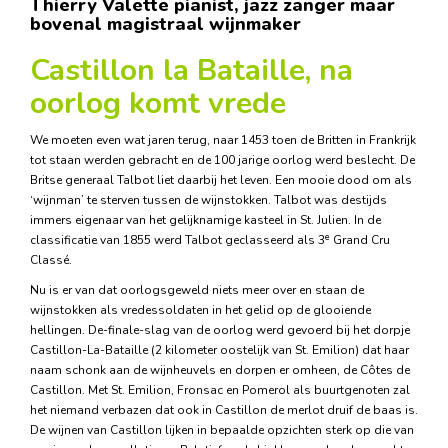
Thierry Valette pianist, jazz zanger maar
bovenal magistraal wijnmaker
Castillon la Bataille, na
oorlog komt vrede
We moeten even wat jaren terug, naar 1453 toen de Britten in Frankrijk
tot staan werden gebracht en de 100 jarige oorlog werd beslecht. De
Britse generaal Talbot liet daarbij het leven. Een mooie dood om als
‘wijnman’ te sterven tussen de wijnstokken. Talbot was destijds
immers eigenaar van het gelijknamige kasteel in St. Julien. In de
e
classificatie van 1855 werd Talbot geclasseerd als 3
Grand Cru
Classé.
Nu is er van dat oorlogsgeweld niets meer over en staan de
wijnstokken als vredessoldaten in het gelid op de glooiende
hellingen. De-finale-slag van de oorlog werd gevoerd bij het dorpje
Castillon-La-Bataille (2 kilometer oostelijk van St. Emilion) dat haar
naam schonk aan de wijnheuvels en dorpen er omheen, de Côtes de
Castillon. Met St. Emilion, Fronsac en Pomerol als buurtgenoten zal
het niemand verbazen dat ook in Castillon de merlot druif de baas is.
De wijnen van Castillon lijken in bepaalde opzichten sterk op die van