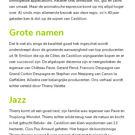
omringende appellations. Relatief snel drinkbaar, vol, gul en zacht
van smaak. Maar de aromatische expressie komt op mij altijd hoger
over. Al sinds mijn allereerste bezoek aan deze regio, zo’n 40 jaar
geleden ben ik dol op de wijnen van Castillon.
Grote namen
Dat ik niet als enige de kwaliteit goed heb ingeschat wordt
onderstreept door de groeiende aanwezigheid van top producenten
uit St. Emilion die op de Côtes de Castillon wijngaarden kopen en er
zeer succesvol zijn. De afgelopen decennia zijn er neergestreken de
eigenaar van Château Pavie, Gerard Persé, Francois Despagne van
Grand Corbin Despagne en Stephan von Neipperg van Canon la
Gaffelière. Alledrie zeer belangrijke producenten. Ons verhaal wordt
echter verteld door Thierry Valette.
Jazz
Thierry komt uit een goed nest, zijn familie was eigenaar van Pavie en
Troplong-Mondot. Thierry echter wilde terug naar de natuur en kocht
in het gehucht Belvès- de- Castillon een klein wijndomein van 13
hectaren, Clos Puy Arnaud geheten. Hier begon de kunstzinnige