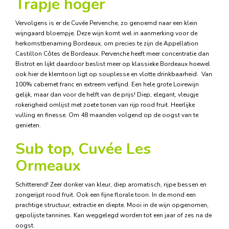
Trapje hoger
Vervolgens is er de Cuvée Pervenche, zo genoemd naar een klein
wijngaard bloempje. Deze wijn komt wel in aanmerking voor de
herkomstbenaming Bordeaux, om precies te zijn de Appellation
Castillon Côtes de Bordeaux. Pervenche heeft meer concentratie dan
Bistrot en lijkt daardoor beslist meer op klassieke Bordeaux hoewel
ook hier de klemtoon ligt op souplesse en vlotte drinkbaarheid. Van
100% cabernet franc en extreem verfijnd. Een hele grote Loirewijn
gelijk, maar dan voor de helft van de prijs! Diep, elegant, vleugje
rokerigheid omlijst met zoete tonen van rijp rood fruit. Heerlijke
vulling en finesse. Om 48 maanden volgend op de oogst van te
genieten.
Sub top,
Cuvée Les
Ormeaux
Schitterend! Zeer donker van kleur, diep aromatisch, rijpe bessen en
zongerijpt rood fruit. Ook een fijne florale toon. In de mond een
prachtige structuur, extractie en diepte. Mooi in de wijn opgenomen,
gepolijste tannines. Kan weggelegd worden tot een jaar of zes na de
oogst.