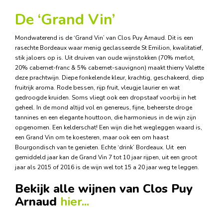
De ‘Grand Vin’
Mondwaterend is de ‘Grand Vin’ van Clos Puy Arnaud. Dit is een
rasechte Bordeaux waar menig geclasseerde St Emilion, kwalitatief,
stik jaloers op is. Uit druiven van oude wijnstokken (70% merlot,
20% cabernet-franc & 5% cabernet-sauvignon) maakt thierry Valette
deze prachtwijn. Diepe fonkelende kleur, krachtig, geschakeerd, diep
fruitrijk aroma. Rode bessen, rijp fruit, vleugje laurier en wat
gedroogde kruiden. Soms vliegt ook een dropstaaf voorbij in het
geheel. In de mond altijd vol en genereus, fijne, beheerste droge
tannines en een elegante houttoon, die harmonieus in de wijn zijn
opgenomen. Een kelderschat! Een wijn die het wegleggen waard is,
een Grand Vin om te koesteren, maar ook een om haast
Bourgondisch van te genieten. Echte ‘drink’ Bordeaux. Uit een
gemiddeld jaar kan de Grand Vin 7 tot 10 jaar rijpen, uit een groot
jaar als 2015 of 2016 is de wijn wel tot 15 a 20 jaar weg te leggen.
Bekijk alle wijnen van Clos Puy
Arnaud
hier...