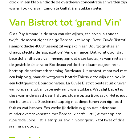
dook. In een klap eindigde de overdreven concentratie en werden zijn
wijnen (ook die van Canon la Gaffelière) stukken beter.
Van Bistrot tot ‘grand Vin’
Clos Puy Arnaud is de bron van vier wijnen, één ervan is zonder
twijfel de meest eigenzinnige Bordeaux te koop. Deze ‘Cuvée Bistrot’
(jaarproductie 4000 flessen) zit verpakt in een Bourgognefles en
draagt slechts de ‘appellation’ ‘Vin de France’. Dat komt door dat
beleidshandhavers van mening zijn dat deze kostelijke wijn niet aan
de gestelde eisen voor Bordeaux voldoet en daarmee geen recht
heeft op de herkomstbenaming Bordeaux. Uit protest, maar wel met
een knipoog, naar de wetgevers bottelt Thierry deze wijn dan ook in
een lichtgewicht Bourgognefles. La Cuvée Bistrot bestaat uit druiven
van jonge merlot en cabernet-franc wijnstokken. Wat stijl betreft is
deze wijn inderdaad geen heftige, stoere opleg Bordeaux. Het is just
een fruitexercitie. Spetterend sappig met diepe tonen van rijp rood
fruit en wat bessen. Een werkelijk delicieus glas dat inderdaad
minder overeenkomsten met Bordeaux heeft. Het lijkt meer op een
rijpe rode Loire. Het is een ‘plezierwijn’ voor gebruik tot twee of drie
jaar na de oogst.