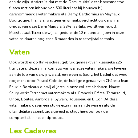
aan de wijn. Anders is dat met de ‘Demi Muids’ deze bovenmaatse
fusten met een inhoud van 600 liter laat hij bouwen bij
gerenommeerde vatenmakers als Damy, Berthomieu en Meyrieux
Bourgogne. Hier is er wel geur en smaakoverdracht op de wijnen
omdat van deze Demi Muids er 33% jaarlijks wordt vernieuwd.
Meestal laat Terzer de wijnen gedurende 12 maanden rijpen in deze
vaten en daarna nog eens 6 maanden in roestvrijstalen tanks.
Vaten
Ook wordt er op flinke schaal gebruik gemaakt van klassieke 225
liter vaten, deze zijn afkomstig van serieuze vatenmakers die leveren
aan de top van de wijnwereld, een ervan is Saury, het bedrijf dat werd
opgericht door Pascal Colotte, de huidige eigenaar van Château Jean
Faux in Bordeaux die wij al jaren in onze collectie hebben. Naast
Saury werkt Terzer met vatenmakers als Francois Frères, Taransaud,
Orion, Boutes, Ambrosia, Sylvain, Rousseau en Billon. Al deze
vatenmakers geven een stukje extra mee aan de wijn en als de
uiteindelijke assemblage gereed is stijgt hierdoor ook de
complexiteit in het eindproduct.
Les Cadavres