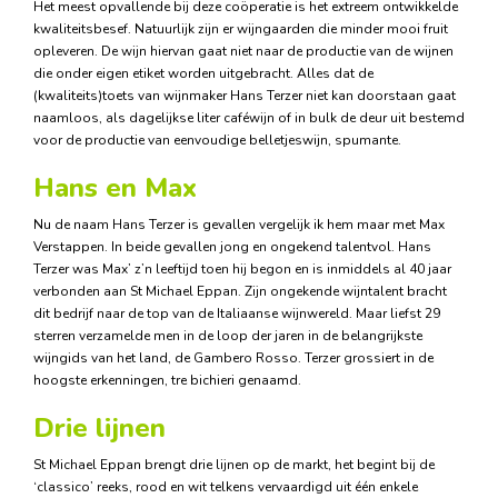
Het meest opvallende bij deze coöperatie is het extreem ontwikkelde
kwaliteitsbesef. Natuurlijk zijn er wijngaarden die minder mooi fruit
opleveren. De wijn hiervan gaat niet naar de productie van de wijnen
die onder eigen etiket worden uitgebracht. Alles dat de
(kwaliteits)toets van wijnmaker Hans Terzer niet kan doorstaan gaat
naamloos, als dagelijkse liter caféwijn of in bulk de deur uit bestemd
voor de productie van eenvoudige belletjeswijn, spumante.
Hans en Max
Nu de naam Hans Terzer is gevallen vergelijk ik hem maar met Max
Verstappen. In beide gevallen jong en ongekend talentvol. Hans
Terzer was Max’ z’n leeftijd toen hij begon en is inmiddels al 40 jaar
verbonden aan St Michael Eppan. Zijn ongekende wijntalent bracht
dit bedrijf naar de top van de Italiaanse wijnwereld. Maar liefst 29
sterren verzamelde men in de loop der jaren in de belangrijkste
wijngids van het land, de Gambero Rosso. Terzer grossiert in de
hoogste erkenningen, tre bichieri genaamd.
Drie lijnen
St Michael Eppan brengt drie lijnen op de markt, het begint bij de
‘classico’ reeks, rood en wit telkens vervaardigd uit één enkele