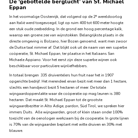
De ‘gebottelde berglucht’ van St. Michael
Eppan
e
In het voormalige Oostenrijk, dat volgend op de 2
wereldoorlog
aan Italië werd toegevoegd, ligt op ruim 400 tot 600 meter hoogte
een stuk oude zeebedding. In de grond een hoog percentage kalk,
waarop een groene zee van wijnstokken. Belangrijkste plaats in de
directe omgeving is Bolzano, hier Bozen genoemd, want men zwoor
de Duitse taal nimmer af. Dat blijkt ook uit de naam van een superbe
coöperatie, St. Michael Eppan, ter plaatse in het Italiaans San
Michaele Appiano. Voor het eerst zijn deze superbe wijnen ook
beschikbaar voor particuliere wijnliefhebbers.
In totaal brengen 335 druiventelers hun fruit naar het in 1907
opgerichte bedrijf. Het merendeel ervan bezit niet meer dan 1 hectare,
slechts een handjevol bezit 5 hectaren of meer. De totale
wijngaardoppervlakte waar de coöperatie op mag leunen is 380
hectaren. Dat maakt St. Michael Eppan tot de grootste
wijngaardbezitter in Alto Adige, pardon, Süd Tirol, we spreken hier
immers Duits. Alle wijngaarden, groot of klein staan onder 100%
toezicht van de oenologen werkzaam bij de cooperatie. In grote lijnen
is 70% van de wijngaarden beplant met witte druiven en 30% met
blauwe.