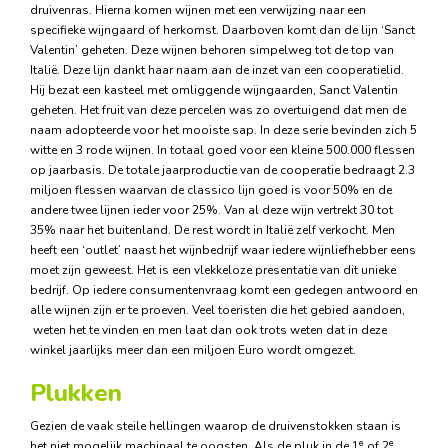
druivenras. Hierna komen wijnen met een verwijzing naar een
specifieke wijngaard of herkomst. Daarboven komt dan de lijn ‘Sanct
Valentin’ geheten. Deze wijnen behoren simpelweg tot de top van
Italië. Deze lijn dankt haar naam aan de inzet van een cooperatielid.
Hij bezat een kasteel met omliggende wijngaarden, Sanct Valentin
geheten. Het fruit van deze percelen was zo overtuigend dat men de
naam adopteerde voor het mooiste sap. In deze serie bevinden zich 5
witte en 3 rode wijnen. In totaal goed voor een kleine 500.000 flessen
op jaarbasis. De totale jaarproductie van de cooperatie bedraagt 2.3
miljoen flessen waarvan de classico lijn goed is voor 50% en de
andere twee lijnen ieder voor 25%. Van al deze wijn vertrekt 30 tot
35% naar het buitenland. De rest wordt in Italië zelf verkocht. Men
heeft een ‘outlet’ naast het wijnbedrijf waar iedere wijnliefhebber eens
moet zijn geweest. Het is een vlekkeloze presentatie van dit unieke
bedrijf. Op iedere consumentenvraag komt een gedegen antwoord en
alle wijnen zijn er te proeven. Veel toeristen die het gebied aandoen,
weten het te vinden en men laat dan ook trots weten dat in deze
winkel jaarlijks meer dan een miljoen Euro wordt omgezet.
Plukken
Gezien de vaak steile hellingen waarop de druivenstokken staan is
e
e
het niet mogelijk machinaal te oogsten. Als de pluk in de 1
of 2