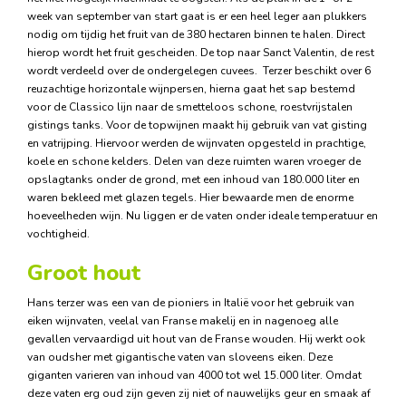
week van september van start gaat is er een heel leger aan plukkers
nodig om tijdig het fruit van de 380 hectaren binnen te halen. Direct
hierop wordt het fruit gescheiden. De top naar Sanct Valentin, de rest
wordt verdeeld over de ondergelegen cuvees. Terzer beschikt over 6
reuzachtige horizontale wijnpersen, hierna gaat het sap bestemd
voor de Classico lijn naar de smetteloos schone, roestvrijstalen
gistings tanks. Voor de topwijnen maakt hij gebruik van vat gisting
en vatrijping. Hiervoor werden de wijnvaten opgesteld in prachtige,
koele en schone kelders. Delen van deze ruimten waren vroeger de
opslagtanks onder de grond, met een inhoud van 180.000 liter en
waren bekleed met glazen tegels. Hier bewaarde men de enorme
hoeveelheden wijn. Nu liggen er de vaten onder ideale temperatuur en
vochtigheid.
Groot hout
Hans terzer was een van de pioniers in Italië voor het gebruik van
eiken wijnvaten, veelal van Franse makelij en in nagenoeg alle
gevallen vervaardigd uit hout van de Franse wouden. Hij werkt ook
van oudsher met gigantische vaten van sloveens eiken. Deze
giganten varieren van inhoud van 4000 tot wel 15.000 liter. Omdat
deze vaten erg oud zijn geven zij niet of nauwelijks geur en smaak af