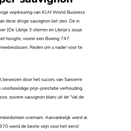
enge wijnkeuring van KLM World Business
n deze droge sauvignon liet zien. De in
r (De Librije 3 sterren en Librije’s zusje
oet hoogte, voorin een Boeing 747.
meebeslissen. Reden om u nader voor te
wel bewezen door het succes van Sancerre
 voorbeeldige prijs-prestatie verhouding.
isse, zuivere sauvignon blanc uit de ‘Val de
familiedomein overnam. Aanvankelijk werd al
 1970 werd de beste wijn voor het eerst