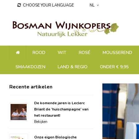
CHOOSE YOUR LANGUAGE
NL
ROOD
WIT
ROSÉ
MOUSSEREND
SMAAKDOZEN
LAND & REGIO
ONDER € 9,95
Recente artikelen
De komende jaren is Leclerc
Briant de ‘huischampagne’ van
het restaurant!
Bekijken
Onze eigen Biologische