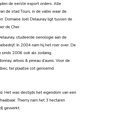
gden de eerste export orders. Alle
an de stad Tours, in de vallei waar de
en. Domaine Joël Delaunay ligt tussen de
ier de Cher.
Delaunay, studeerde oenologie aan de
ebedrijf. In 2004 nam hij het roer over. De
n sinds 2006 ook als zodanig
donnay, arbois & pineau d’aunis. Voor de
lbec, ter plaatse cot genoemd.
md. Het was destijds het eigendom van een
 haalbaar. Thierry nam het 3 hectaren
rd) gewerkt.