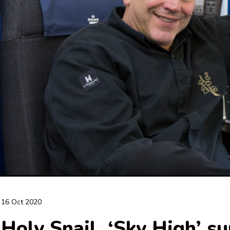
16 Oct 2020
Holy Snail, ‘Sky High’ s