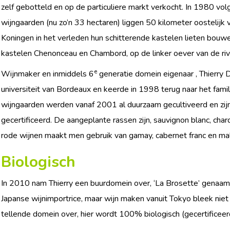
zelf gebotteld en op de particuliere markt verkocht. In 1980 vol
wijngaarden (nu zo’n 33 hectaren) liggen 50 kilometer oostelijk v
Koningen in het verleden hun schitterende kastelen lieten bouw
kastelen Chenonceau en Chambord, op de linker oever van de riv
e
Wijnmaker en inmiddels 6
generatie domein eigenaar , Thierry 
universiteit van Bordeaux en keerde in 1998 terug naar het famili
wijngaarden werden vanaf 2001 al duurzaam gecultiveerd en zij
gecertificeerd. De aangeplante rassen zijn, sauvignon blanc, char
rode wijnen maakt men gebruik van gamay, cabernet franc en ma
Biologisch
In 2010 nam Thierry een buurdomein over, ‘La Brosette’ genaa
Japanse wijnimportrice, maar wijn maken vanuit Tokyo bleek niet
tellende domein over, hier wordt 100% biologisch (gecertificee