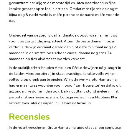
gewurztraminer krijgen de meeste tijd en laten daardoor hun fijne
karakteigenschappen los in het sap. Omdat men tijdens de oogst
bijna dag & nacht werkt is er één pers voor de nacht en één voor de
dag.
Onderdeel van de zorg is de handmatige oogst, waarna men tros
voor tros zorgvuldig inspecteert. Alleen de beste druiven mogen
verder. Is de wijn eenmaal gereed dan rijpt deze minimaal nog 12
maanden in de smetteloos schone cuves, daarna nog eens 24
maanden op fles alvorens te worden verkocht.
In de praktijk echter houden Amélie en Cécile de wijnen nóg langer in
de kelder. Hierdoor zijn zij in staat prachtige, karaktervolle wijnen,
volledig op dronk aan te bieden. Wijnschrijver Harold Hamersma
had er maar twee woorden voor nodig “ Een Trouvaille” en dat is dit
uitzonderlijke domein dan ook. De Pinot Blanc stond meteen in het
parool met een fraaie recensie. Collega wijnschrijver Nicolaas Klei
schreef even later de wijnen in Elsevier de hemel in.
Recensies
In de recent verschenen Grote Hamersma gids staat er een complete