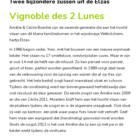
Twee bijzondere zussen uit de Elzas
Vignoble des 2 Lunes
Amélie & Cécile Buecher zijn de zevende generatie die aan het hoofd
staan van dit kleine familiedomein in het wijndorpje Wettolsheim,
hartje Elzas.
In 1986 begon vader, Yves, met het bouwen van een nieuwe wijnmaak
kelder. Hier staan nu 17 smetteloze, roestvrijstalen cuves. Maar er zijn
er ook 14 met de helft van de inhoud. Zo kan perceel voor perceel,
groot of klein, perfect worden gevinifieerd. In 1989 volgt deel twee
van de verbouwing voor de opslag van wijnen die al op fles zijn
gebracht. Het hele bedrijf oogt haast maniakaal strak en schoon.
Tijdens de rondleiding werd een binnengewaaid herfstblaadje dan
ook resoluut de deur gewezen. De eerste oogst van Amélie was 2009
en die van Cécile 2011. Moeders blijft ferm aan het hoofd staan van
de plukkers tijdens de oogst en is de algemene vraagbaak. Ook doet
zij veel op kantoor, een plek waar papa Yves liever niet vertoeft. Geef
hem maar een wijngaard dat (handmatig) gesnoeid moet worden.
Sinds de oogst 2012 is het ook Amélie die zij aan zij met pa in de
kelder werkt tijdens de vinificatie.