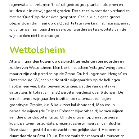
regenwater en trekt men ‘thee’ uit gedroogde planten, bloemen en
kruiden die in de wijngaard groeien. Deze ‘thee’ wordt dan verdund en
met de ‘Quad’ op de druiven gespoten. Cécile kun je geen groter
plezier doen dan haar op de Quad’ te laten werken. Het hele apparaat
is lichter dan een paard en daardoor worden de tere wortels van de
wijnstokken niet beschadigd.
Wettolsheim
Alle wijngaarden liggen op de prachtige hellingen ten noorden en
zuiden van Wettolsheim. Men bezit niet alleen ‘villages’ wijngaarden
maar er zijn ook percelen op de Grand Cru hellingen van ‘Hengst’ en
Hatschbourg. Wijnen van de steile wijngaarden op de hellingen
hebben een veel beter bewaarpotentieel dat die van de vlakke
valleivloer. In totaal zijn er 32 percelen verdeeld over 6 dorpen. De
verschillende wijngaarden bezitten ook allemaal een eigen
grondtype. Graniet, klei & kalk, zeer kalkhoudend, löss etc. In
bepaalde wijnen (de Eclipse Crémant bijvoorbeeld) komen wijnen
van drie grondsoorten terug. Om de druiven optimaal te persen
kocht pa twee horizontale, pneumatische wijnpersen van Bucher.
Deze staan ingesteld op de zachtst mogelijke stand. Het persen
duurt daardoor 8 tot 10 uur. De aromatische rassen als muscat en