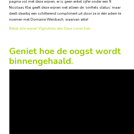
pagina vol met deze wijnen, er is geen enkel cijfer onder een 9.
Nicolaas Klei geeft deze wijnen niet alleen de ‘omfiets status’ maar
deelt daarbij een schitterend compliment uit door ze in één adem te
noemen met Domaine Weinbach, waarvan akte!
Bekijk alle wijnen Vignobles des Deux Lunes hier...
Geniet hoe de oogst wordt
binnengehaald.