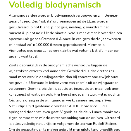
Volledig biodynamisch
Alle wijngaarden worden biodynamisch verbouwd en zijn Demeter
gecertificeerd. Zes ‘nobele’ druivenrassen uit de Elzas worden
gecultiveerd, pinot blanc, pinot gris, riesling, gewürztraminer,
muscat &, pinot noir. Uit de pinot auxerois maakt men bovendien een
spectaculair goede Crémant d Alsace. In een gemiddeld jaar worden
er in totaal zo’ n 100.000 flessen geproduceerd. Hiermee is
Vignobles des deux Lunes een kleintje wat volume betreft, maar een
gigant kwalitatief.
Zoals gebruikelijk in de biodynamische wijnbouw krijgen de
wijnstokken extreem veel aandacht. Gemiddeld is dat vier tot zes
maal meer werk in de wijngaarden dan bij conventionele wijnbouw
het geval is. Uiteraard is iedere vorm van chemie uit de wijngaarden
verbannen. Geen herbiciden, pesticiden, insecticiden, maar ook geen
kunstmest of wat dan ook. Hier heerst moeder natuur. Het is dochter
Cécile die graag in de wijngaarden werkt samen met papa Yves.
Natuurlijk altijd gesteund door haar ‘ADHD’ border colli, die
springend door het leven gaat. Vignobles de deux Lunes maakt ook
eigen compost en middelen ter bespuiting van de druiven. Uiteraard
is alles volledig natuurlijk en volgt men de leer van Rudolf Steiner.
Om de bespuitingen te maken gebruikt men uitsluitend ongefiltreerd