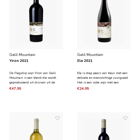
Galil Mountain
Galil Mountain
Yiron 2021
Ela 2021
De Flagship wijn Yiron van Galil
Ela is diep paars van kleur met een
Mountain is een blend die wordt
delicate en evenwichtige zuurgraad.
geproduceerd uit druiven uit de
Het is een volle wijn met een
wijngaarden van Upper Galilee. Yiron
langdurige afdronk en een
€47,95
€24,95
heeft een glinsterende bordeauxrode
fluweelzachte textuur. De wijn heeft
kleur. De wijn heeft een robuust
fruitige aroma's van zwarte kersen,
karakter met overvloedige aroma's
verse bosbessen en pruimenjam,
van bessen, kersen
met op de achtergrond k