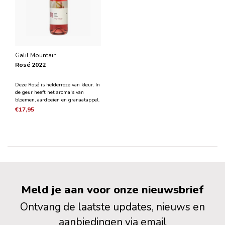
Galil Mountain
Rosé 2022
Deze Rosé is helderroze van kleur. In
de geur heeft het aroma's van
bloemen, aardbeien en granaatappel.
Het is een levendige wijn met een
€17,95
frisse en evenwichtige zuurgraad.
Meld je aan voor onze nieuwsbrief
Ontvang de laatste updates, nieuws en
aanbiedingen via email