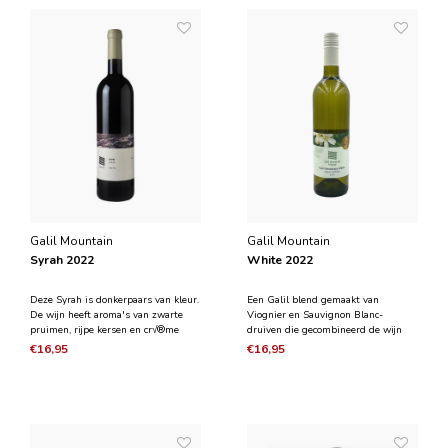
aangename
Galil Mountain
Galil Mountain
Syrah 2022
White 2022
Deze Syrah is donkerpaars van kleur.
Een Galil blend gemaakt van
De wijn heeft aroma's van zwarte
Viognier en Sauvignon Blanc-
pruimen, rijpe kersen en cr√®me
druiven die gecombineerd de wijn
cassis, met op de achtergrond munt
een rond en fruitig karakter geven
€16,95
€16,95
en tabak. Het is een medium tot
naast een delicate zuurgraad.
fullbody wijn en heeft een
aangename en langdurige afdronk.
De wijn onderging 7 dagen