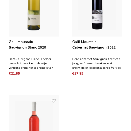
Galil Mountain
Galil Mountain
Sauvignon Blanc 2020
Cabernet Sauvignon 2022
Deze Sauvignon Blanc is helder
Deze Cabernet Sauvignon heeft een
geelachtig van kleur, de wijn
jong, verfrissend karakter met
vertoont prominente aroma's van
krachtige en geaccentueerde fruitige
passievrucht, lychee, vijg en feijoa,
aroma's. De wijn onderging ongeveer
€21,95
€17,95
met een achtergrond van citrus en
7 dagen gisting in roestvrijstalen
gemaaid gras. Met een zachte en
vaten, malolactische gisting en zes
uitgebalanceerde zuurgraad vertoont
maanden rijping ook in
deze zomerse en smaakv
roestvrijstalen vaten o