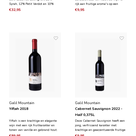
Syrah, 12% Petit Verdot en 10%
rijk aan fruitige aroma's op een
Merlot druiven geteeld in de
achtergrond van verse kruiden,
€32,95
€9,95
wijngaarden van Upper Galilee. De
kruidnagel en tabakskarakters.Deze
wijn heeft aroma's van rijpe kersen,
medium tot volle wijn is een
frambozen, aarde en vanille. Het
klassieke Merlot die lekker drinkt.Na
heeft een evenwichtige, volle sm
ongeveer 7 dagen gisting in
Galil Mountain
Galil Mountain
Yiftah 2018
Cabernet Sauvignon 2022 -
Half 0,375L
Yiftah is een krachtige en elegante
Deze Cabernet Sauvignon heeft een
wijn met een rijk fruitkarakter en
jong, verfrissend karakter met
tonen van vanille en gebrand hout.
krachtige en geaccentueerde fruitige
De wijn heeft 18 maanden gerijpt in
aroma's.De wijn onderging ongeveer
€89,95
€9,95