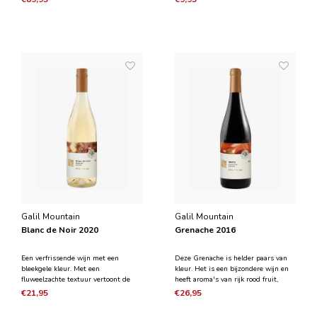
Franse eikenhouten vaten en zal ook
7 dagen gisting in roestvrijstalen
na verloop van tijd blijven rijpen en
vaten, malolactische gisting en zes
mooi verouderen.
maanden rijping ook in
roestvrijstalen vaten om
Galil Mountain
Galil Mountain
Blanc de Noir 2020
Grenache 2016
Een verfrissende wijn met een
Deze Grenache is helder paars van
bleekgele kleur. Met een
kleur. Het is een bijzondere wijn en
fluweelzachte textuur vertoont de
heeft aroma's van rijk rood fruit,
wijn karakters van rozen- en
naast tonen van kruiden en aarde.
€21,95
€26,95
perzikbloesem, zure kersen en een
Een delicate wijn met een
vleugje vers gras. De eigenschappen
fluweelzachte textuur, evenwichtige