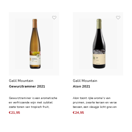
van de rode Grenache-druif wordt
zuurgraad en een lange afdronk. De
bewaard in deze verkwikkende lente
wijn past goed bij
Galil Mountain
Galil Mountain
Gewurztraminer 2021
Alon 2021
Gewurztraminer is een aromatische
Alon toont rijke aroma's van
en verfrissende wijn met subtiel
pruimen, zwarte kersen en verse
zoete tonen van tropisch fruit,
bessen, een vleugje licht gras en
kruiden en bloesem. Met een vleugje
tonen van esdoorn en gebruinde
€21,95
€24,95
zoetheid in de mond heeft de wijn
boter. De wijn heeft een
een medium body een lange en
uitgebalanceerde zuurgraad en een
aangename afdronk. De wijn gaat
gladde, zijdezachte textuur die
heerlijk samen met verfri
eindigt in een langdurige en