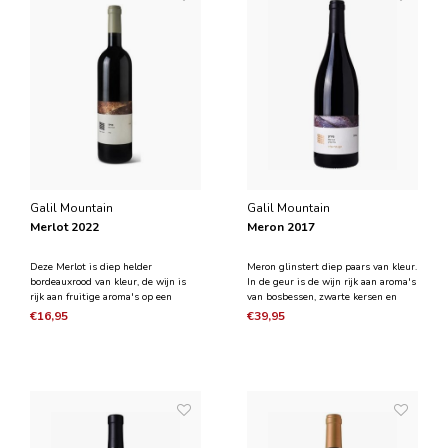
Galil Mountain
Galil Mountain
Merlot 2022
Meron 2017
Deze Merlot is diep helder
Meron glinstert diep paars van kleur.
bordeauxrood van kleur, de wijn is
In de geur is de wijn rijk aan aroma's
rijk aan fruitige aroma's op een
van bosbessen, zwarte kersen en
achtergrond van verse kruiden,
frambozenjam gecombineerd met
€16,95
€39,95
kruidnagel en tabakskarakters. Deze
tonen van chocolade en kruidnagel.
medium tot volle wijn is een
Deze volle wijn heeft een
klassieke Merlot die lekker drinkt. Na
fluweelzachte textuur met een lange,
ongeveer 7 dagen gisting
elegante afdronk.