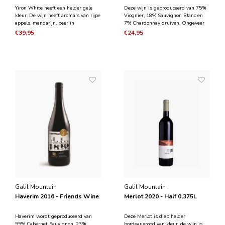
Yiron White heeft een helder gele
Deze wijn is geproduceerd van 75%
kleur. De wijn heeft aroma's van rijpe
Viognier, 18% Sauvignon Blanc en
appels, mandarijn, peer in
7% Chardonnay druiven. Ongeveer
combinatie met een vleugje
40% van de wijn vergist en rijpt
€39,95
€24,95
eikenhout. In de mond heeft het een
gedurende drie maanden in Franse
zijdezachte textuur, boterachtige
eikenhouten vaten. De wijn heeft
tonen die samen met frisse zuren en
aroma's van rijpe peer en appeltaart
een heerlijke afdronk.
met verfrissende ton
Galil Mountain
Galil Mountain
Haverim 2016 - Friends Wine
Merlot 2020 - Half 0,375L
Haverim wordt geproduceerd van
Deze Merlot is diep helder
55% Cabernet Sauvignon, 23%
bordeauxrood van kleur, de wijn is