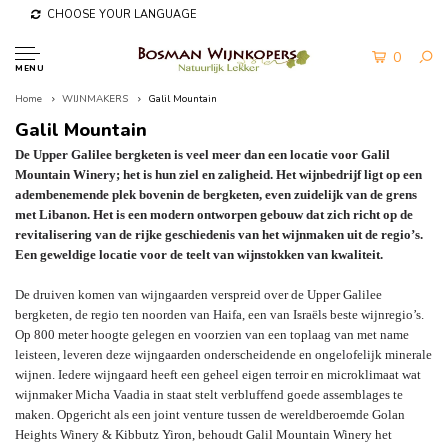
CHOOSE YOUR LANGUAGE
0
MENU
Home
WIJNMAKERS
Galil Mountain
Galil Mountain
De Upper Galilee bergketen is veel meer dan een locatie voor Galil
Mountain Winery; het is hun ziel en zaligheid. Het wijnbedrijf ligt op een
adembenemende plek bovenin de bergketen, even zuidelijk van de grens
met Libanon. Het is een modern ontworpen gebouw dat zich richt op de
revitalisering van de rijke geschiedenis van het wijnmaken uit de regio’s.
Een geweldige locatie voor de teelt van wijnstokken van kwaliteit.
De druiven komen van wijngaarden verspreid over de Upper Galilee
bergketen, de regio ten noorden van Haifa, een van Israëls beste wijnregio’s.
Op 800 meter hoogte gelegen en voorzien van een toplaag van met name
leisteen, leveren deze wijngaarden onderscheidende en ongelofelijk minerale
wijnen. Iedere wijngaard heeft een geheel eigen terroir en microklimaat wat
wijnmaker Micha Vaadia in staat stelt verbluffend goede assemblages te
maken. Opgericht als een joint venture tussen de wereldberoemde Golan
Heights Winery & Kibbutz Yiron, behoudt Galil Mountain Winery het