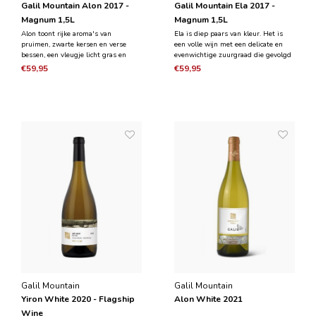
Galil Mountain Alon 2017 -
Galil Mountain Ela 2017 -
Magnum 1,5L
Magnum 1,5L
Alon toont rijke aroma's van
Ela is diep paars van kleur. Het is
pruimen, zwarte kersen en verse
een volle wijn met een delicate en
bessen, een vleugje licht gras en
evenwichtige zuurgraad die gevolgd
tonen van esdoorn en gebruinde
wordt door een langdurige afdronk
€59,95
€59,95
boter. De wijn heeft een
en een fluweelzachte
uitgebalanceerde zuurgraad en een
textuur. Fruitige aroma's van zwarte
gladde, zijdezachte textuur die
kersen, bosbessen en pruimenjam
eindigt in een langdurige en
met op de achtergrond kru
aangename
Galil Mountain
Galil Mountain
Yiron White 2020 - Flagship
Alon White 2021
Wine