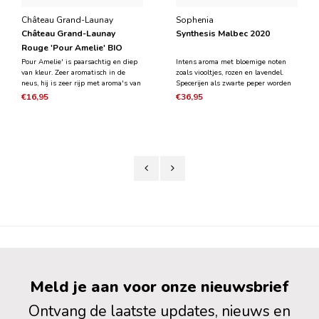
Château Grand-Launay
Sophenia
Château Grand-Launay
Synthesis Malbec 2020
Rouge 'Pour Amelie' BIO
2024
Pour Amelie' is paarsachtig en diep
Intens aroma met bloemige noten
van kleur. Zeer aromatisch in de
zoals viooltjes, rozen en lavendel.
neus, hij is zeer rijp met aroma's van
Specerijen als zwarte peper worden
roodfruit en kersen. Hij is knapperig
gecombineerd met rijp rood fruit,
€16,95
€36,95
en volumineus in de mond met een
pruimen en kersen. De rijping op
rijke en hebzuchtige afdronk. Naar
Franse eikenvaten geeft elegante
onze mening is het een goed
rokerige tabak aroma's in combinatie
uitgebalancee
met mokka. In d
Meld je aan voor onze nieuwsbrief
Ontvang de laatste updates, nieuws en