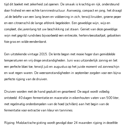
tijd dit boeket met zekerheid zal openen. De smaak is krachtig en rijk, ondersteund
door frisheid en een echte tanninestructuur. Aanwezig, compact en jong, het draagt
‚al de belofte van een lang leven en voldoening in zich, terwijl kruiden, groene peper
en een citroenschil de lange afdronk begeleiden. Een geweldige wijn, wijs en
compleet, die jarenlang tot uw beschikking zal staan.
Geniet van deze geweldige
wijn met gegrild rundvlees bijvoorbeeld een entrecote, hertenvleesstoofpot, gebakken
foie gras en wilde eendenborst.
Een uitstekende vintage 2015.
De lente begon met mooie hoger dan gemiddelde
temperaturen en vrij droge omstandigheden.
Juni was uitzonderlijk zonnig en liet
een perfecte bloei toe, terwijl juli en augustus op het juiste moment vol zonneschijn
en wat regen waren.
De weersomstandigheden in september zorgden voor een bijna
perfecte rijping van de druiven.
Druiven worden met de hand geplukt en gesorteerd.
De oogst wordt volledig
ontsteeld.
40 dagen fermentatie en maceratie in eikenhouten vaten van 500 liter,
met regelmatig onderdompelen van de hoed (schillen) aan het begin van de
fermentatie voor extractie van kleur en tannines.
Rijping: Malolactische gisting wordt gevolgd door 24 maanden rijping in dezelfde