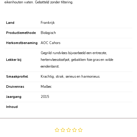
eikenhouten vaten.
Gebotteld zonder filtering.
Land
Frankrijk
Productiemethode
Biologisch
Herkomstbenaming
AOC Cahors
Gegrild rundvlees bijvoorbeeld een entrecote,
Lekker bij
hertenvleesstoofpot, gebakken foie gras en wilde
eendenborst.
Smaakprofiel
Krachtig, strak, serieus en harmonieus.
Druivenras
Malbec
Jaargang
2015
Inhoud