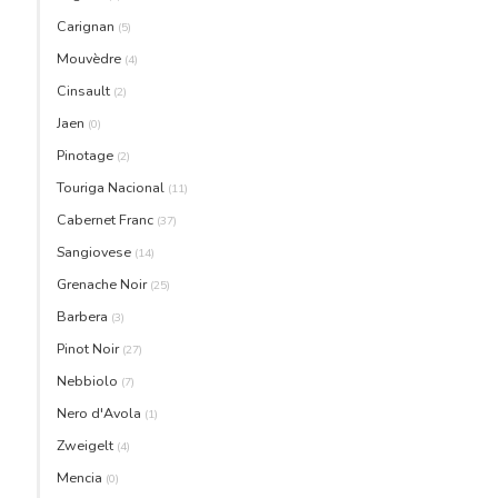
Carignan
(5)
Mouvèdre
(4)
Cinsault
(2)
Jaen
(0)
Pinotage
(2)
Touriga Nacional
(11)
Cabernet Franc
(37)
Sangiovese
(14)
Grenache Noir
(25)
Barbera
(3)
Pinot Noir
(27)
Nebbiolo
(7)
Nero d'Avola
(1)
Zweigelt
(4)
Mencia
(0)