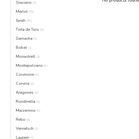
No products found.
Graciano
(7)
Merlot
(70)
Syrah
(50)
Tinta de Toro
(5)
Garnacha
(9)
Bobal
(1)
Monastrell
(4)
Montepulciano
(9)
Corvinone
(0)
Corvina
(0)
Aragones
(0)
Rondinella
(0)
Marzemino
(0)
Rebo
(0)
Vernatsch
(1)
Lagrein
(1)