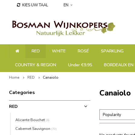
KIES UW TAAL
EN
RED
WHITE
ROSÉ
SPARKLING
COUNTRY & REGION
Under €9.95
BORDEAUX EN 
Home
RED
Canaiolo
Canaiolo
Categories
RED
Popularity
Alicante Bouchet
(6)
Cabernet Sauvignon
(70)