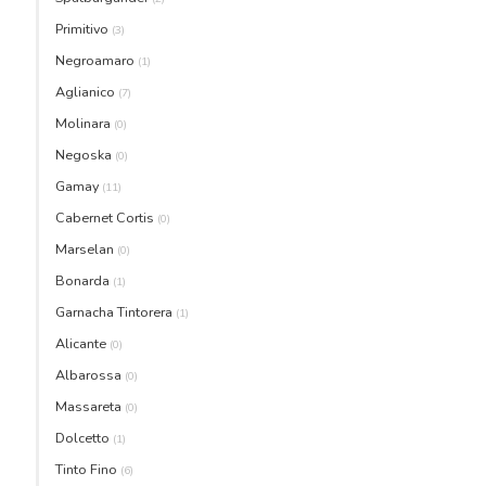
Primitivo
(3)
Negroamaro
(1)
Aglianico
(7)
Molinara
(0)
Negoska
(0)
Gamay
(11)
Cabernet Cortis
(0)
Marselan
(0)
Bonarda
(1)
Garnacha Tintorera
(1)
Alicante
(0)
Albarossa
(0)
Massareta
(0)
Dolcetto
(1)
Tinto Fino
(6)