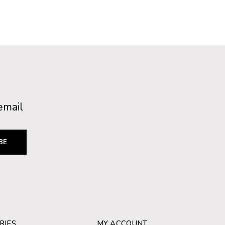
email
BE
RIES
MY ACCOUNT