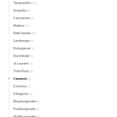
Tempranillo
(23)
Gropello
(0)
Carmenere
(3)
Malbec
(17)
Petit Verdot
(22)
Lemberger
(0)
Portugieser
(1)
Dornfelder
(0)
st Laurent
(1)
Tinta Roriz
(5)
Canaiolo
(0)
Colorino
(1)
Ciliegiolo
(0)
Blauburgunder
(0)
Fruhburgunder
(0)
Spätburgunder
(2)