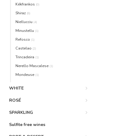
Kékfrankos
(0)
Shiraz
(8)
Niellucciu
(4)
Minustellu
(1)
Refosco
(1)
Castelao
(2)
Trincadeira
(1)
Nerello Mascalese
(1)
Mondeuse
(1)
WHITE
ROSÉ
SPARKLING
Sulfite free wines