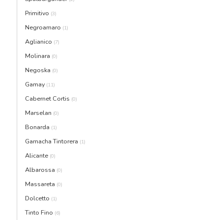
Primitivo
(3)
Negroamaro
(1)
Aglianico
(7)
Molinara
(0)
Negoska
(0)
Gamay
(11)
Cabernet Cortis
(0)
Marselan
(0)
Bonarda
(1)
Garnacha Tintorera
(1)
Alicante
(0)
Albarossa
(0)
Massareta
(0)
Dolcetto
(1)
Tinto Fino
(6)