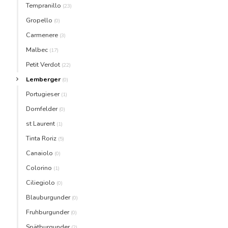
Tempranillo
(23)
Gropello
(0)
Carmenere
(3)
Malbec
(17)
Petit Verdot
(22)
Lemberger
(0)
Portugieser
(1)
Dornfelder
(0)
st Laurent
(1)
Tinta Roriz
(5)
Canaiolo
(0)
Colorino
(1)
Ciliegiolo
(0)
Blauburgunder
(0)
Fruhburgunder
(0)
Spätburgunder
(2)