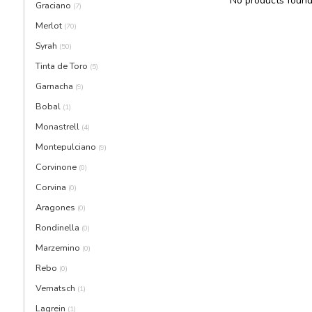
No products found.
Graciano
(7)
Merlot
(70)
Syrah
(50)
Tinta de Toro
(5)
Garnacha
(9)
Bobal
(1)
Monastrell
(4)
Montepulciano
(9)
Corvinone
(0)
Corvina
(0)
Aragones
(0)
Rondinella
(0)
Marzemino
(0)
Rebo
(0)
Vernatsch
(1)
Lagrein
(1)