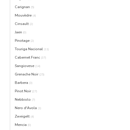
Carignan
(5)
Mouvèdre
(4)
Cinsault
(2)
Jaen
(0)
Pinotage
(2)
Touriga Nacional
(11)
Cabernet Franc
(37)
Sangiovese
(14)
Grenache Noir
(25)
Barbera
(3)
Pinot Noir
(27)
Nebbiolo
(7)
Nero d'Avola
(1)
Zweigelt
(4)
Mencia
(0)