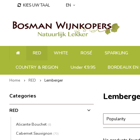
KIES UW TAAL
EN
RED
WHITE
ROSÉ
SPARKLING
COUNTRY & REGION
Under €9.95
BORDEAUX EN 
Home
RED
Lemberger
Lemberge
Categories
RED
Popularity
Alicante Bouchet
(6)
Cabernet Sauvignon
(70)