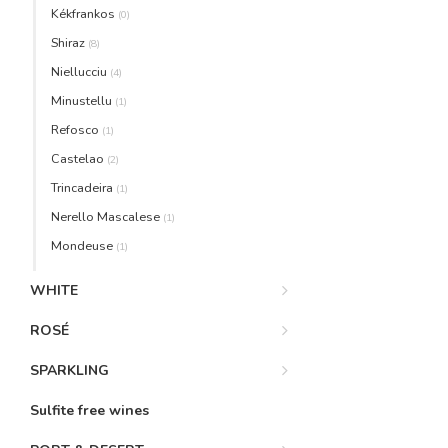
Kékfrankos
(0)
Shiraz
(8)
Niellucciu
(4)
Minustellu
(1)
Refosco
(1)
Castelao
(2)
Trincadeira
(1)
Nerello Mascalese
(1)
Mondeuse
(1)
WHITE
ROSÉ
SPARKLING
Sulfite free wines