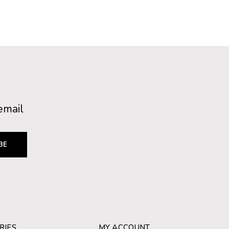
email
BE
RIES
MY ACCOUNT