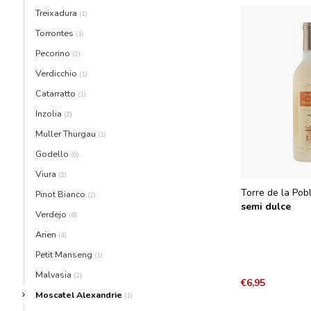
Treixadura
(1)
Torrontes
(1)
Pecorino
(2)
Verdicchio
(1)
Catarratto
(1)
Inzolia
(2)
Muller Thurgau
(1)
Godello
(0)
Viura
(2)
Torre de la Pob
Pinot Bianco
(2)
semi dulce
Verdejo
(6)
Arien
(4)
Petit Manseng
(1)
Malvasia
(2)
€6,95
Moscatel Alexandrie
(1)