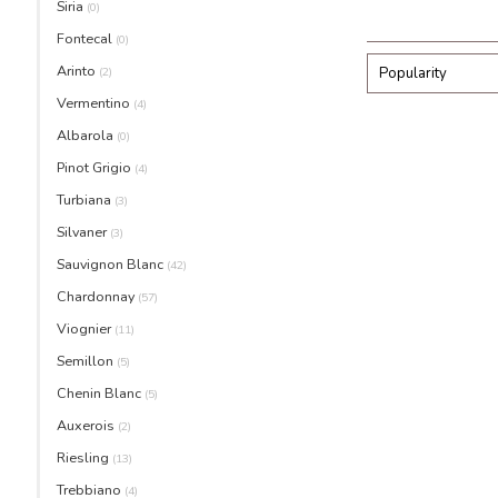
Siria
(0)
Fontecal
(0)
Arinto
(2)
Popularity
Vermentino
(4)
Albarola
(0)
Pinot Grigio
(4)
Turbiana
(3)
Silvaner
(3)
Sauvignon Blanc
(42)
Chardonnay
(57)
Viognier
(11)
Semillon
(5)
Chenin Blanc
(5)
Auxerois
(2)
Riesling
(13)
Trebbiano
(4)