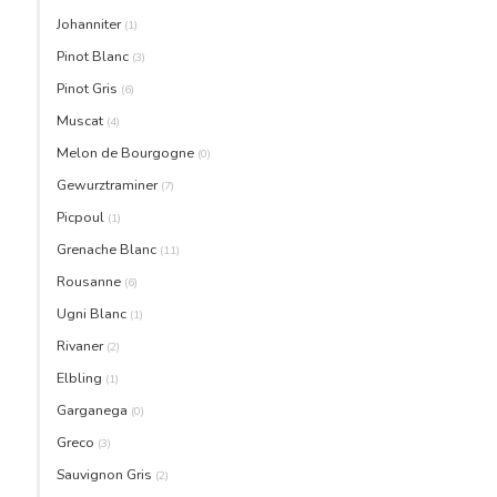
Johanniter
(1)
Pinot Blanc
(3)
Pinot Gris
(6)
Muscat
(4)
Melon de Bourgogne
(0)
Gewurztraminer
(7)
Picpoul
(1)
Grenache Blanc
(11)
Rousanne
(6)
Ugni Blanc
(1)
Rivaner
(2)
Elbling
(1)
Garganega
(0)
Greco
(3)
Sauvignon Gris
(2)