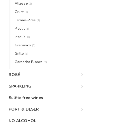
Altesse
(2)
Cruet
(1)
Fernao-Pires
(1)
Picolit
(1)
Inzolia
(0)
Grecanico
(0)
Grillo
(1)
Garnacha Blanca
(2)
ROSÉ
SPARKLING
Sulfite free wines
PORT & DESERT
NO ALCOHOL