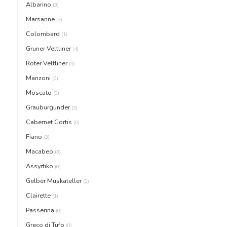
Albarino
(3)
Marsanne
(3)
Colombard
(1)
Gruner Veltliner
(4)
Roter Veltliner
(3)
Manzoni
(0)
Moscato
(0)
Grauburgunder
(3)
Cabernet Cortis
(0)
Fiano
(3)
Macabeo
(3)
Assyrtiko
(0)
Gelber Muskateller
(2)
Clairette
(1)
Passerina
(0)
Greco di Tufo
(0)