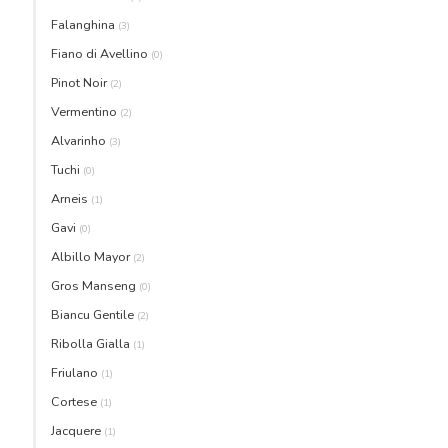
Falanghina
(3)
Fiano di Avellino
(0)
Pinot Noir
(2)
Vermentino
(2)
Alvarinho
(3)
Tuchi
(0)
Arneis
(1)
Gavi
(0)
Albillo Mayor
(2)
Gros Manseng
(0)
Biancu Gentile
(2)
Ribolla Gialla
(1)
Friulano
(1)
Cortese
(1)
Jacquere
(1)