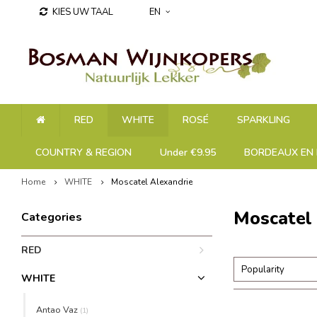
KIES UW TAAL
EN
RED
WHITE
ROSÉ
SPARKLING
COUNTRY & REGION
Under €9.95
BORDEAUX EN 
Home
WHITE
Moscatel Alexandrie
Moscatel 
Categories
RED
Popularity
WHITE
Antao Vaz
(1)