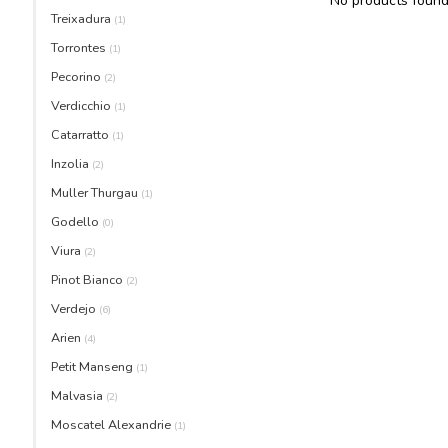
No products found.
Treixadura
(1)
Torrontes
(1)
Pecorino
(2)
Verdicchio
(1)
Catarratto
(1)
Inzolia
(2)
Muller Thurgau
(1)
Godello
(0)
Viura
(2)
Pinot Bianco
(2)
Verdejo
(6)
Arien
(4)
Petit Manseng
(1)
Malvasia
(2)
Moscatel Alexandrie
(1)