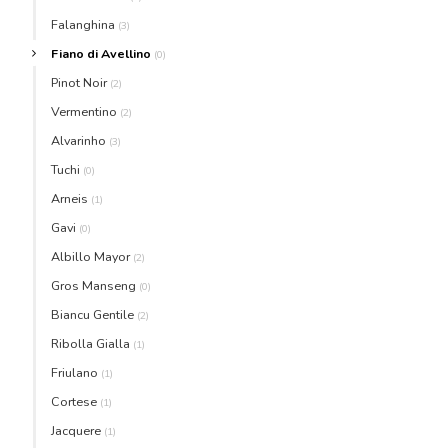
Falanghina
(3)
Fiano di Avellino
(0)
Pinot Noir
(2)
Vermentino
(2)
Alvarinho
(3)
Tuchi
(0)
Arneis
(1)
Gavi
(0)
Albillo Mayor
(2)
Gros Manseng
(0)
Biancu Gentile
(2)
Ribolla Gialla
(1)
Friulano
(1)
Cortese
(1)
Jacquere
(1)