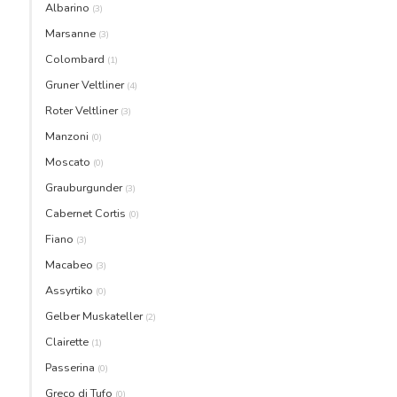
Albarino
(3)
Marsanne
(3)
Colombard
(1)
Gruner Veltliner
(4)
Roter Veltliner
(3)
Manzoni
(0)
Moscato
(0)
Grauburgunder
(3)
Cabernet Cortis
(0)
Fiano
(3)
Macabeo
(3)
Assyrtiko
(0)
Gelber Muskateller
(2)
Clairette
(1)
Passerina
(0)
Greco di Tufo
(0)