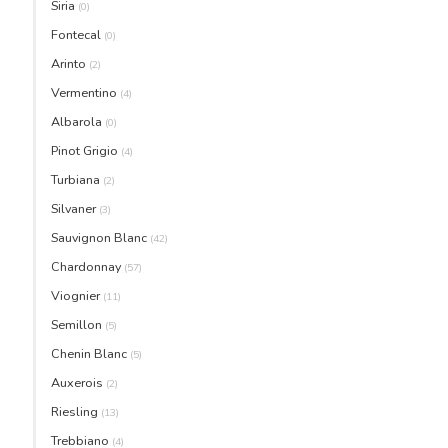
Siria
(0)
Fontecal
(0)
Arinto
(2)
Vermentino
(4)
Albarola
(0)
Pinot Grigio
(4)
Turbiana
(2)
Silvaner
(3)
Sauvignon Blanc
(42)
Chardonnay
(57)
Viognier
(11)
Semillon
(5)
Chenin Blanc
(5)
Auxerois
(2)
Riesling
(13)
Trebbiano
(4)