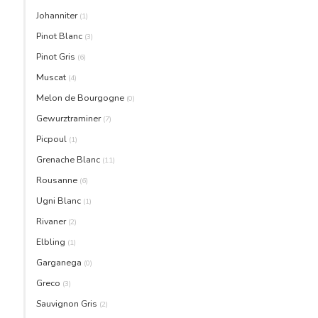
Johanniter
(1)
Pinot Blanc
(3)
Pinot Gris
(6)
Muscat
(4)
Melon de Bourgogne
(0)
Gewurztraminer
(7)
Picpoul
(1)
Grenache Blanc
(11)
Rousanne
(6)
Ugni Blanc
(1)
Rivaner
(2)
Elbling
(1)
Garganega
(0)
Greco
(3)
Sauvignon Gris
(2)