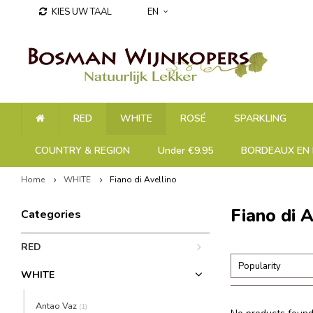
KIES UW TAAL
EN
RED
WHITE
ROSÉ
SPARKLING
COUNTRY & REGION
Under €9.95
BORDEAUX EN 
Home
WHITE
Fiano di Avellino
Fiano di A
Categories
RED
Popularity
WHITE
Antao Vaz
(1)