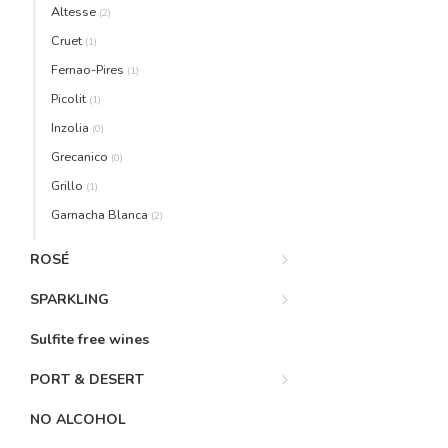
Altesse
(2)
Cruet
(1)
Fernao-Pires
(1)
Picolit
(1)
Inzolia
(0)
Grecanico
(0)
Grillo
(1)
Garnacha Blanca
(2)
ROSÉ
SPARKLING
Sulfite free wines
PORT & DESERT
NO ALCOHOL