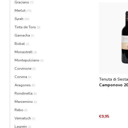
Graciano
(7)
Merlot
(70)
Syrah
(50)
Tinta de Toro
(5)
Garnacha
(9)
Bobal
(1)
Monastrell
(4)
Montepulciano
(9)
Corvinone
(0)
Corvina
(0)
Tenuta di Sest
Camponovo 2
Aragones
(0)
Rondinella
(0)
Marzemino
(0)
Rebo
(0)
€9,95
Vernatsch
(1)
Lagrein
(1)