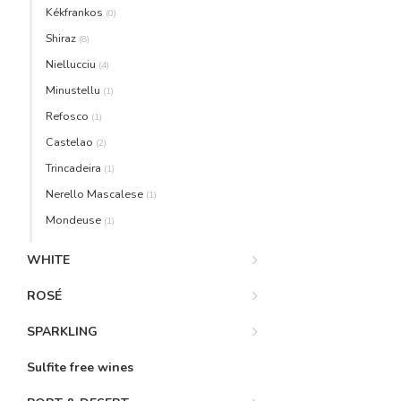
Kékfrankos
(0)
Shiraz
(8)
Niellucciu
(4)
Minustellu
(1)
Refosco
(1)
Castelao
(2)
Trincadeira
(1)
Nerello Mascalese
(1)
Mondeuse
(1)
WHITE
ROSÉ
SPARKLING
Sulfite free wines