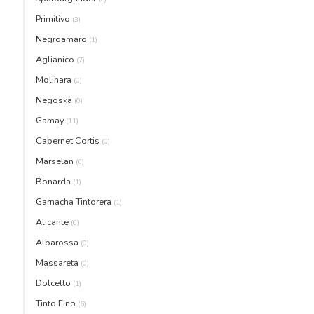
Primitivo
(3)
Negroamaro
(1)
Aglianico
(7)
Molinara
(0)
Negoska
(0)
Gamay
(11)
Cabernet Cortis
(0)
Marselan
(0)
Bonarda
(1)
Garnacha Tintorera
(1)
Alicante
(0)
Albarossa
(0)
Massareta
(0)
Dolcetto
(1)
Tinto Fino
(6)