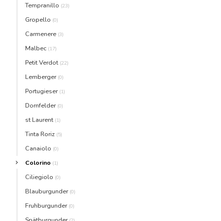
Tempranillo
(23)
Gropello
(0)
Carmenere
(3)
Malbec
(17)
Petit Verdot
(22)
Lemberger
(0)
Portugieser
(1)
Dornfelder
(0)
st Laurent
(1)
Tinta Roriz
(5)
Canaiolo
(0)
Colorino
(1)
Ciliegiolo
(0)
Blauburgunder
(0)
Fruhburgunder
(0)
Spätburgunder
(2)