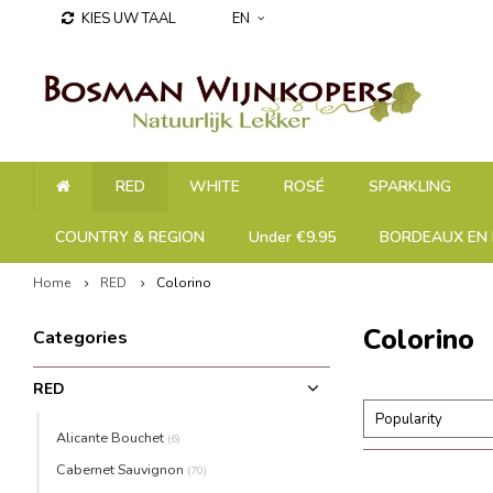
KIES UW TAAL
EN
RED
WHITE
ROSÉ
SPARKLING
COUNTRY & REGION
Under €9.95
BORDEAUX EN 
Home
RED
Colorino
Colorino
Categories
RED
Popularity
Alicante Bouchet
(6)
Cabernet Sauvignon
(70)