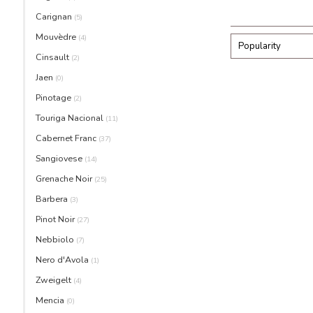
Carignan
(5)
Mouvèdre
(4)
Popularity
Cinsault
(2)
Jaen
(0)
Pinotage
(2)
Touriga Nacional
(11)
Cabernet Franc
(37)
Sangiovese
(14)
Grenache Noir
(25)
Barbera
(3)
Pinot Noir
(27)
Nebbiolo
(7)
Nero d'Avola
(1)
Zweigelt
(4)
Mencia
(0)