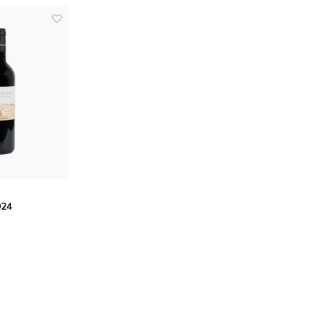
a
024