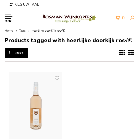
KIES UW TAAL
0
MENU
Home
Tags
heerlijke doorkijk ros√©
Products tagged with heerlijke doorkijk ros√©
Filters