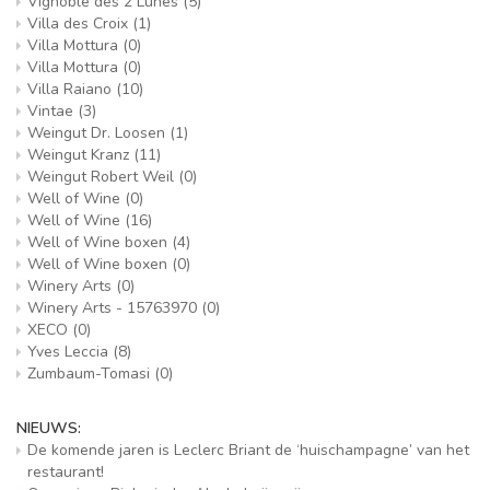
Vignoble des 2 Lunes
(5)
Villa des Croix
(1)
Villa Mottura
(0)
Villa Mottura
(0)
Villa Raiano
(10)
Vintae
(3)
Weingut Dr. Loosen
(1)
Weingut Kranz
(11)
Weingut Robert Weil
(0)
Well of Wine
(0)
Well of Wine
(16)
Well of Wine boxen
(4)
Well of Wine boxen
(0)
Winery Arts
(0)
Winery Arts - 15763970
(0)
XECO
(0)
Yves Leccia
(8)
Zumbaum-Tomasi
(0)
NIEUWS:
De komende jaren is Leclerc Briant de ‘huischampagne’ van het
restaurant!