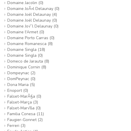
Domaine Jacolin
(0)
Domaine JoÃ«l Delaunay
(0)
Domaine Joël Delaunay
(4)
Domaine Joël Delaunay
(0)
Domaine Jo√´l Delaunay
(0)
Domaine l'Armet
(0)
Domaine Porto Carras
(0)
Domaine Romanesca
(8)
Domaine Singla
(18)
Domaine Singla
(0)
Domeco de Jarauta
(8)
Dominique Cornin
(8)
Dompeynac
(2)
DomPeynac
(0)
Dona Maria
(5)
Enoport
(0)
Falset-MarÃ§a
(0)
Falset-Marça
(3)
Falset-Mar√ßa
(0)
Familia Conesa
(11)
Faugier-Gonnet
(2)
Ferreri
(3)