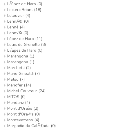
LÃ³pez de Haro
(0)
Leclerc Briant
(18)
Lelouvier
(4)
LennÃ©
(0)
Lenné
(4)
Lenn√©
(0)
López de Haro
(11)
Louis de Grenelle
(8)
L√≥pez de Haro
(0)
Marangona
(1)
Marangona
(1)
Marchetti
(2)
Mario Giribaldi
(7)
Matsu
(7)
Mehofer
(14)
Michel Couvreur
(24)
MITOS
(0)
Mondariz
(4)
Mont d'Oraàs
(2)
Mont d'Ora√†s
(0)
Montevetrano
(4)
Morgadio da CalÃ§ada
(0)