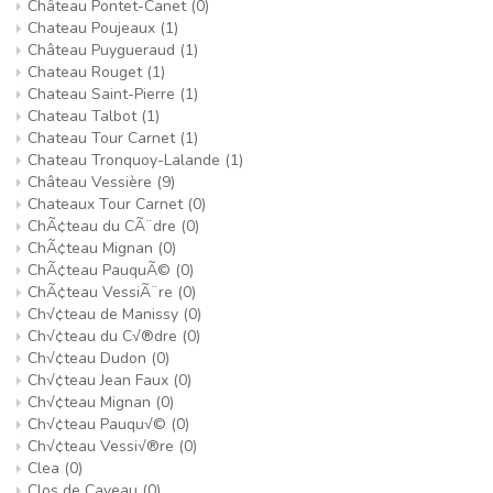
Château Pontet-Canet
(0)
Chateau Poujeaux
(1)
Château Puygueraud
(1)
Chateau Rouget
(1)
Chateau Saint-Pierre
(1)
Chateau Talbot
(1)
Chateau Tour Carnet
(1)
Chateau Tronquoy-Lalande
(1)
Château Vessière
(9)
Chateaux Tour Carnet
(0)
ChÃ¢teau du CÃ¨dre
(0)
ChÃ¢teau Mignan
(0)
ChÃ¢teau PauquÃ©
(0)
ChÃ¢teau VessiÃ¨re
(0)
Ch√¢teau de Manissy
(0)
Ch√¢teau du C√®dre
(0)
Ch√¢teau Dudon
(0)
Ch√¢teau Jean Faux
(0)
Ch√¢teau Mignan
(0)
Ch√¢teau Pauqu√©
(0)
Ch√¢teau Vessi√®re
(0)
Clea
(0)
Clos de Caveau
(0)