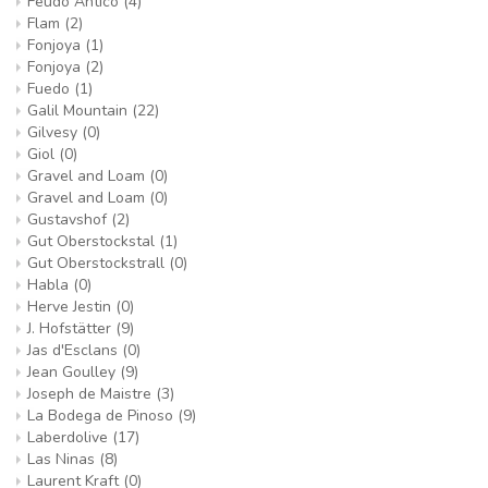
Feudo Antico
(4)
Flam
(2)
Fonjoya
(1)
Fonjoya
(2)
Fuedo
(1)
Galil Mountain
(22)
Gilvesy
(0)
Giol
(0)
Gravel and Loam
(0)
Gravel and Loam
(0)
Gustavshof
(2)
Gut Oberstockstal
(1)
Gut Oberstockstrall
(0)
Habla
(0)
Herve Jestin
(0)
J. Hofstätter
(9)
Jas d'Esclans
(0)
Jean Goulley
(9)
Joseph de Maistre
(3)
La Bodega de Pinoso
(9)
Laberdolive
(17)
Las Ninas
(8)
Laurent Kraft
(0)