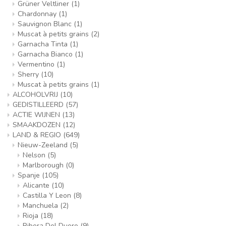
Grüner Veltliner
(1)
Chardonnay
(1)
Sauvignon Blanc
(1)
Muscat à petits grains
(2)
Garnacha Tinta
(1)
Garnacha Bianco
(1)
Vermentino
(1)
Sherry
(10)
Muscat à petits grains
(1)
ALCOHOLVRIJ
(10)
GEDISTILLEERD
(57)
ACTIE WIJNEN
(13)
SMAAKDOZEN
(12)
LAND & REGIO
(649)
Nieuw-Zeeland
(5)
Nelson
(5)
Marlborough
(0)
Spanje
(105)
Alicante
(10)
Castilla Y Leon
(8)
Manchuela
(2)
Rioja
(18)
Ribera Del Duero
(9)