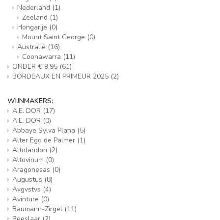
Nederland
(1)
Zeeland
(1)
Hongarije
(0)
Mount Saint George
(0)
Australië
(16)
Coonawarra
(11)
ONDER € 9,95
(61)
BORDEAUX EN PRIMEUR 2025
(2)
WIJNMAKERS:
A.E. DOR
(17)
A.E. DOR
(0)
Abbaye Sylva Plana
(5)
Alter Ego de Palmer
(1)
Altolandon
(2)
Altovinum
(0)
Aragonesas
(0)
Augustus
(8)
Avgvstvs
(4)
Avinture
(0)
Baumann-Zirgel
(11)
Beeslaar
(2)