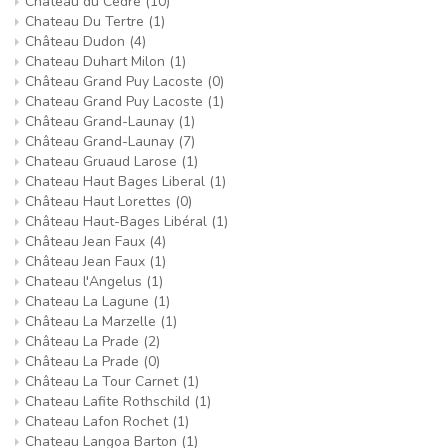
Château du Cèdre
(10)
Chateau Du Tertre
(1)
Château Dudon
(4)
Chateau Duhart Milon
(1)
Château Grand Puy Lacoste
(0)
Chateau Grand Puy Lacoste
(1)
Château Grand-Launay
(1)
Château Grand-Launay
(7)
Chateau Gruaud Larose
(1)
Chateau Haut Bages Liberal
(1)
Château Haut Lorettes
(0)
Château Haut-Bages Libéral
(1)
Château Jean Faux
(4)
Château Jean Faux
(1)
Chateau l'Angelus
(1)
Chateau La Lagune
(1)
Château La Marzelle
(1)
Château La Prade
(2)
Château La Prade
(0)
Château La Tour Carnet
(1)
Chateau Lafite Rothschild
(1)
Chateau Lafon Rochet
(1)
Chateau Langoa Barton
(1)