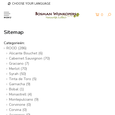
CHOOSE YOUR LANGUAGE
0
MENU
Sitemap
Categorieën:
ROOD
(286)
Alicante Bouchet
(6)
Cabernet Sauvignon
(70)
Graciano
(7)
Merlot
(70)
Syrah
(50)
Tinta de Toro
(5)
Garnacha
(9)
Bobal
(1)
Monastrell
(4)
Montepulciano
(9)
Corvinone
(0)
Corvina
(0)
Aragones
(0)